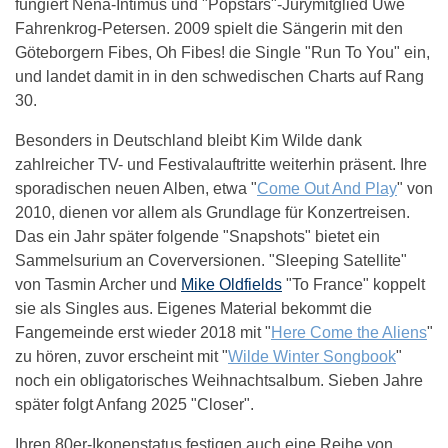
fungiert Nena-Intimus und "Popstars"-Jurymitglied Uwe
Fahrenkrog-Petersen. 2009 spielt die Sängerin mit den
Göteborgern Fibes, Oh Fibes! die Single "Run To You" ein,
und landet damit in in den schwedischen Charts auf Rang
30.
Besonders in Deutschland bleibt Kim Wilde dank
zahlreicher TV- und Festivalauftritte weiterhin präsent. Ihre
sporadischen neuen Alben, etwa "
Come Out And Play
" von
2010, dienen vor allem als Grundlage für Konzertreisen.
Das ein Jahr später folgende "Snapshots" bietet ein
Sammelsurium an Coverversionen. "Sleeping Satellite"
von Tasmin Archer und
Mike Oldfields
"To France" koppelt
sie als Singles aus. Eigenes Material bekommt die
Fangemeinde erst wieder 2018 mit "
Here Come the Aliens
"
zu hören, zuvor erscheint mit "
Wilde Winter Songbook
"
noch ein obligatorisches Weihnachtsalbum. Sieben Jahre
später folgt Anfang 2025 "Closer".
Ihren 80er-Ikonenstatus festigen auch eine Reihe von