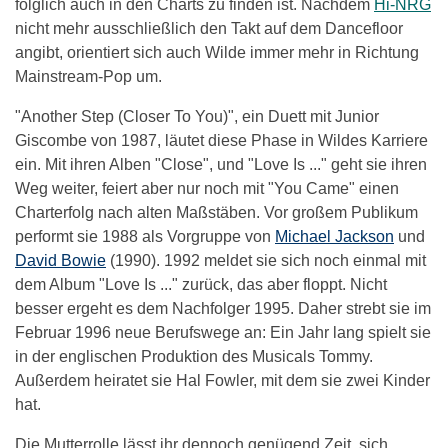
folglich auch in den Charts zu finden ist. Nachdem
Hi-NRG
nicht mehr ausschließlich den Takt auf dem Dancefloor
angibt, orientiert sich auch Wilde immer mehr in Richtung
Mainstream-Pop um.
"Another Step (Closer To You)", ein Duett mit Junior
Giscombe von 1987, läutet diese Phase in Wildes Karriere
ein. Mit ihren Alben "Close", und "Love Is ..." geht sie ihren
Weg weiter, feiert aber nur noch mit "You Came" einen
Charterfolg nach alten Maßstäben. Vor großem Publikum
performt sie 1988 als Vorgruppe von
Michael Jackson
und
David Bowie
(1990). 1992 meldet sie sich noch einmal mit
dem Album "Love Is ..." zurück, das aber floppt. Nicht
besser ergeht es dem Nachfolger 1995. Daher strebt sie im
Februar 1996 neue Berufswege an: Ein Jahr lang spielt sie
in der englischen Produktion des Musicals Tommy.
Außerdem heiratet sie Hal Fowler, mit dem sie zwei Kinder
hat.
Die Mutterrolle lässt ihr dennoch genügend Zeit, sich