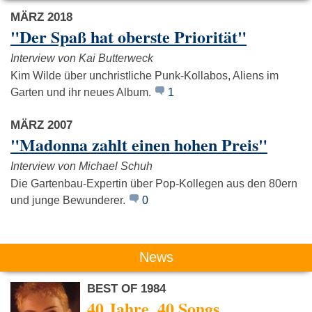
MÄRZ 2018
"Der Spaß hat oberste Priorität"
Interview von Kai Butterweck
Kim Wilde über unchristliche Punk-Kollabos, Aliens im
Garten und ihr neues Album.
1
Nena
Pur
Cascad
MÄRZ 2007
"Madonna zahlt einen hohen Preis"
Interview von Michael Schuh
Die Gartenbau-Expertin über Pop-Kollegen aus den 80ern
und junge Bewunderer.
0
News
BEST OF 1984
40 Jahre, 40 Songs