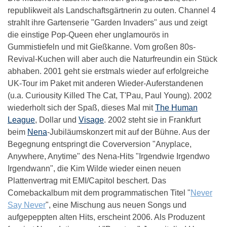
republikweit als Landschaftsgärtnerin zu outen. Channel 4
strahlt ihre Gartenserie "Garden Invaders" aus und zeigt
die einstige Pop-Queen eher unglamourös in
Gummistiefeln und mit Gießkanne. Vom großen 80s-
Revival-Kuchen will aber auch die Naturfreundin ein Stück
abhaben. 2001 geht sie erstmals wieder auf erfolgreiche
UK-Tour im Paket mit anderen Wieder-Auferstandenen
(u.a. Curiousity Killed The Cat, T'Pau, Paul Young). 2002
wiederholt sich der Spaß, dieses Mal mit
The Human
League
, Dollar und
Visage
. 2002 steht sie in Frankfurt
beim
Nena
-Jubiläumskonzert mit auf der Bühne. Aus der
Begegnung entspringt die Coverversion "Anyplace,
Anywhere, Anytime" des Nena-Hits "Irgendwie Irgendwo
Irgendwann", die Kim Wilde wieder einen neuen
Plattenvertrag mit EMI/Capitol beschert. Das
Comebackalbum mit dem programmatischen Titel "
Never
Say Never
", eine Mischung aus neuen Songs und
aufgepeppten alten Hits, erscheint 2006. Als Produzent