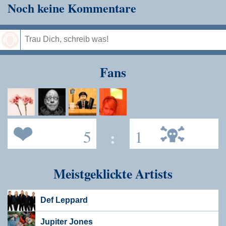
Noch keine Kommentare
Speichern
Fans
5
:
1
Meistgeklickte Artists
Def Leppard
Jupiter Jones