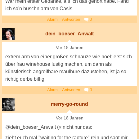
War mein erster Gedanke, als ich das gehört habe. Fand
ich so'n büschn arm von Oasis.
Alarm
Antworten
0
dein_boeser_Anwalt
Vor 18 Jahren
extrem arm von einer großen schnauze wie noel; erst sich
über frau winehouse lustig machen, um dann als
künstlerisch angreifbare maulhure dazustehen, ist ja so
richtig derbe billig.
Alarm
Antworten
0
merry-go-round
Vor 18 Jahren
@dein_boeser_Anwalt (« nicht nur das:
zieht euch mal "waiting for the rapture" rein und sagt mir