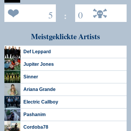
5
:
0
Meistgeklickte Artists
Def Leppard
Jupiter Jones
Sinner
Ariana Grande
Electric Callboy
Pashanim
Cordoba78