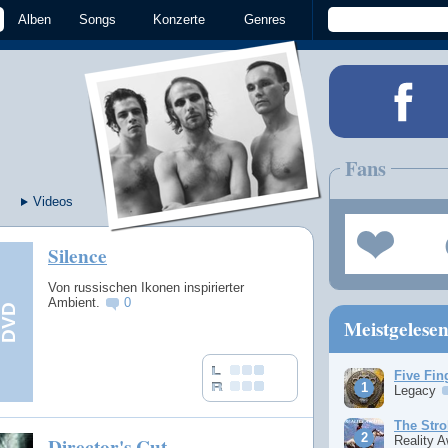
Alben
Songs
Konzerte
Genres
Fans
Videos
Silence
Von russischen Ikonen inspirierter
Ambient.
0
Meistgelese
Five Fin
Legacy
The Stro
Director's Cut
Reality 