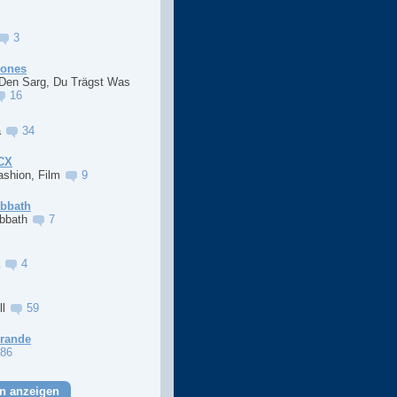
3
Jones
 Den Sarg, Du Trägst Was
16
a
34
XCX
ashion, Film
9
abbath
abbath
7
a
4
ll
59
Grande
86
n anzeigen