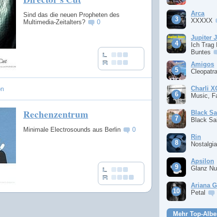
Arca
Sind das die neuen Propheten des
XXXXX
Multimedia-Zeitalters?
0
Jupiter 
Ich Trag
Buntes
Amigos
Cleopatr
Charli 
on
Music, F
Rechenzentrum
Black S
Black S
Minimale Electrosounds aus Berlin
0
Rin
Nostalgi
Apsilon
Glanz Nu
Ariana 
Petal
Mehr Top-Albe