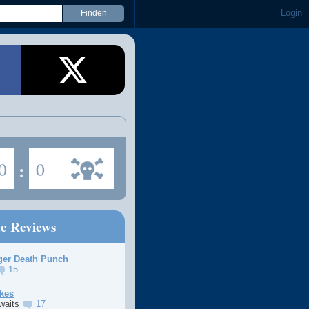
Login
0
:
0
ne Reviews
ger Death Punch
15
kes
Awaits
17