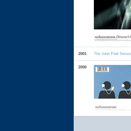
2001
The John Peel Sessi
2000