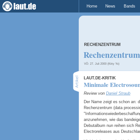
Home
News
Bands
RECHENZENTRUM
Rechenzentrum
VÖ: 27. Juli 2000 (Kitty Yo)
LAUT.DE-KRITIK
Minimale Electrosoun
Review von
Daniel Straub
Der Name zeigt es schon an: d
Rechenzentrum (data processin
"Informationswiederbeschaffung
anzunehmen, wie das bandeigene
Debutalbum nun reihen sich Re
Electroreleases aus Deutschla