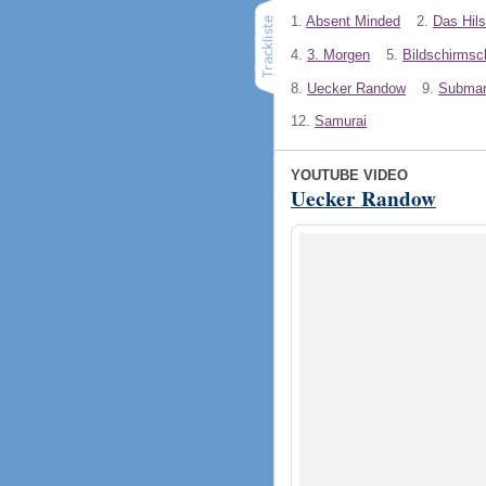
1.
Absent Minded
2.
Das Hils
4.
3. Morgen
5.
Bildschirmsc
8.
Uecker Randow
9.
Submar
12.
Samurai
YOUTUBE VIDEO
Uecker Randow