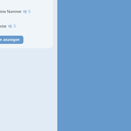
eine Nummer
5
lstar
3
n anzeigen