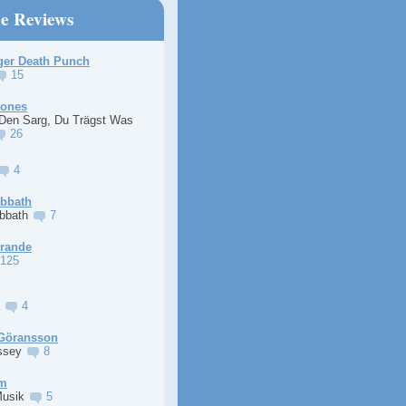
ne Reviews
ger Death Punch
15
Jones
 Den Sarg, Du Trägst Was
26
4
abbath
abbath
7
Grande
125
a
4
Göransson
ssey
8
im
Musik
5