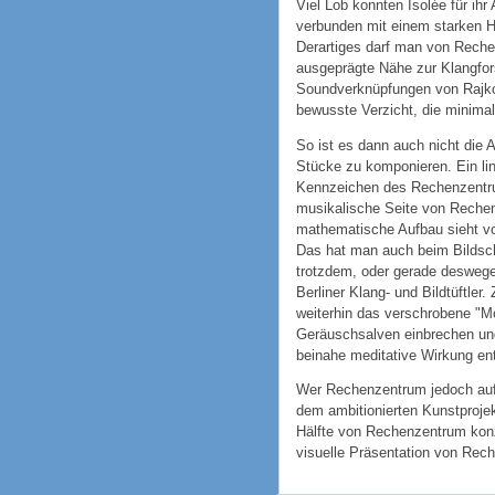
Viel Lob konnten Isolée für ih
verbunden mit einem starken H
Derartiges darf man von Rechen
ausgeprägte Nähe zur Klangfors
Soundverknüpfungen von Rajko 
bewusste Verzicht, die minimal
So ist es dann auch nicht die
Stücke zu komponieren. Ein lin
Kennzeichen des Rechenzentrum
musikalische Seite von Rechen
mathematische Aufbau sieht vor
Das hat man auch beim Bildschi
trotzdem, oder gerade deswegen
Berliner Klang- und Bildtüftl
weiterhin das verschrobene "Mo
Geräuschsalven einbrechen un
beinahe meditative Wirkung ent
Wer Rechenzentrum jedoch auf d
dem ambitionierten Kunstprojekt
Hälfte von Rechenzentrum konzen
visuelle Präsentation von Rec