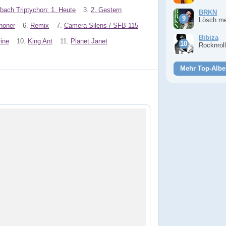
bach Triptychon: 1. Heute
3.
2. Gestern
BRKN
Lösch m
honer
6.
Remix
7.
Camera Silens / SFB 115
Bibiza
ine
10.
King Ant
11.
Planet Janet
Rocknrol
Mehr Top-Albe