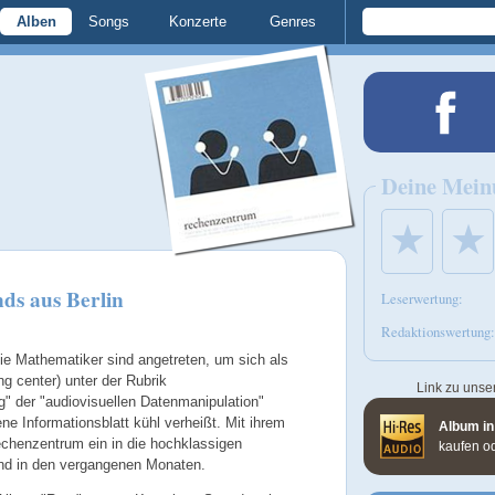
Alben
Songs
Konzerte
Genres
Deine Mein
★
★
ds aus Berlin
Leserwertung:
Redaktionswertung:
ie Mathematiker sind angetreten, um sich als
g center) unter der Rubrik
Link zu unse
" der "audiovisuellen Datenmanipulation"
 Informationsblatt kühl verheißt. Mit ihrem
Album in
chenzentrum ein in die hochklassigen
kaufen o
nd in den vergangenen Monaten.