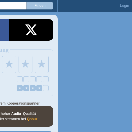
Login
ung
★
★
★
★
★
★
★
rem Kooperationspartner
 hoher Audio–Qualität
der streamen bei
Qobuz