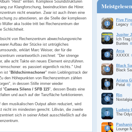
r Album "Rest" ernten. Komplexe Soundstrukturen
Meistgelese
ang zur Klangforschung, beeindruckten die Hörer.
zentrum nicht erwarten. Zwar ist auch ihnen eine
chung zu attestieren, an die Stelle der komplexen
Five Fin
Müller aka Isolée tritt bei Rechenzentrum der
Legacy
e Schlichtheit.
Jupiter 
 Absicht von Rechenzentrum abwechslungsreiche
Ich Trag
Buntes
earer Aufbau der Stücke ist untrügliches
sounds, erklärt Marc Weiser, der für die
Arca
XXXXX
zentrum verantwortlich zeichnet: "Der strenge
, alle acht Takte ein neues Element einzuführen.
Black S
rmschoner: es passiert eigentlich nichts." Und
Black S
 ist "
Bildschirmschoner
" mein Lieblingstrack der
er. Zu den Höhepunkten von Rechenzentrum zählen
Ariana 
rgen", in dessen Stille immer wieder
Petal
d "
Camera Silens / SFB 115
", dessen Beats eine
falten und auch auf der Tanzfläche funktionieren.
Rin
Nostalgi
en musikalischen Output allein reduziert, wird
 nicht im mindesten gerecht. Lillivän, die zweite
Ludwig 
The Ody
triert sich in seiner Arbeit ausschließlich auf die
henzentrum.
Pashan
Lounge 