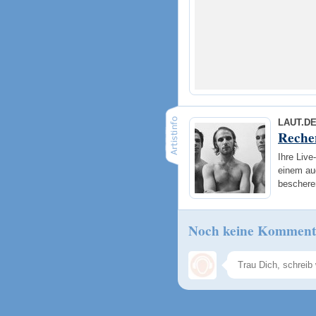
LAUT.D
Reche
Ihre Liv
einem au
beschere
Noch keine Komment