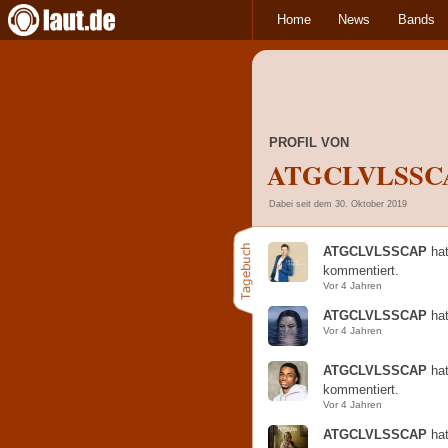
Home
News
Bands
PROFIL VON
ATGCLVLSSC
Dabei seit dem 30. Oktober 2019
ATGCLVLSSCAP
ha
kommentiert.
Vor 4 Jahren
ATGCLVLSSCAP
ha
Vor 4 Jahren
ATGCLVLSSCAP
ha
kommentiert.
Vor 4 Jahren
ATGCLVLSSCAP
ha