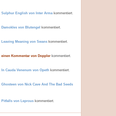
t
Sulphur English von Inter Arma
kommentiert.
t
Damokles von Blutengel
kommentiert.
t
Leaving Meaning von Swans
kommentiert.
t
einen Kommentar von Doppler
kommentiert.
t
In Cauda Venenum von Opeth
kommentiert.
t
Ghosteen von Nick Cave And The Bad Seeds
t
Pitfalls von Leprous
kommentiert.