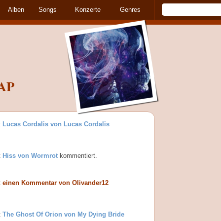
Alben
Songs
Konzerte
Genres
AP
t
Lucas Cordalis von Lucas Cordalis
t
Hiss von Wormrot
kommentiert.
t
einen Kommentar von Olivander12
t
The Ghost Of Orion von My Dying Bride