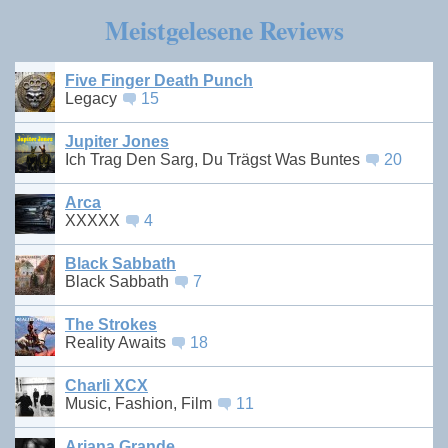
Meistgelesene Reviews
Five Finger Death Punch
Legacy
15
Jupiter Jones
Ich Trag Den Sarg, Du Trägst Was Buntes
20
Arca
XXXXX
4
Black Sabbath
Black Sabbath
7
The Strokes
Reality Awaits
18
Charli XCX
Music, Fashion, Film
11
Ariana Grande