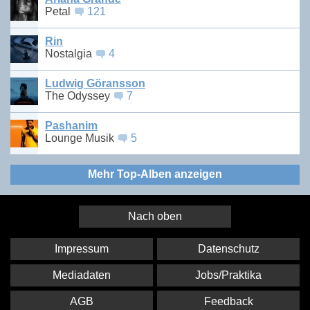
Petal
121
Rin
Nostalgia
4
Ludwig Göransson
The Odyssey
7
Pashanim
Lounge Musik
5
Mehr Top-Alben anzeigen
Nach oben
Impressum
Datenschutz
Mediadaten
Jobs/Praktika
AGB
Feedback