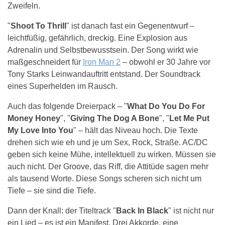
Zweifeln.
"
Shoot To Thrill
" ist danach fast ein Gegenentwurf –
leichtfüßig, gefährlich, dreckig. Eine Explosion aus
Adrenalin und Selbstbewusstsein. Der Song wirkt wie
maßgeschneidert für
Iron Man 2
– obwohl er 30 Jahre vor
Tony Starks Leinwandauftritt entstand. Der Soundtrack
eines Superhelden im Rausch.
Auch das folgende Dreierpack – "
What Do You Do For
Money Honey
", "
Giving The Dog A Bone
", "
Let Me Put
My Love Into You
" – hält das Niveau hoch. Die Texte
drehen sich wie eh und je um Sex, Rock, Straße. AC/DC
geben sich keine Mühe, intellektuell zu wirken. Müssen sie
auch nicht. Der Groove, das Riff, die Attitüde sagen mehr
als tausend Worte. Diese Songs scheren sich nicht um
Tiefe – sie sind die Tiefe.
Dann der Knall: der Titeltrack "
Back In Black
" ist nicht nur
ein Lied – es ist ein Manifest. Drei Akkorde, eine