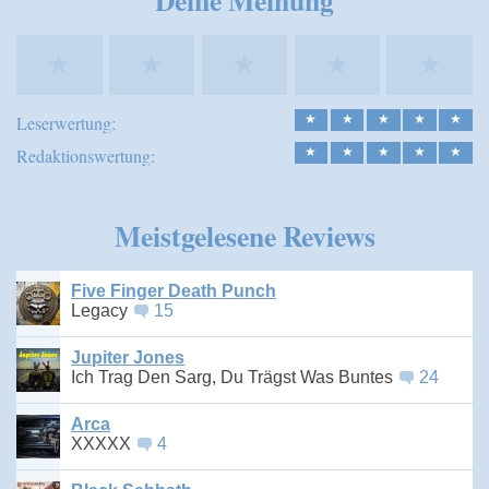
★
★
★
★
★
Leserwertung:
★
★
★
★
★
Redaktionswertung:
★
★
★
★
★
Meistgelesene Reviews
Five Finger Death Punch
Legacy
15
Jupiter Jones
Ich Trag Den Sarg, Du Trägst Was Buntes
24
Arca
XXXXX
4