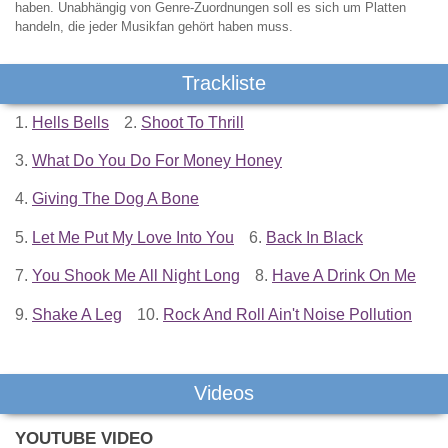
haben. Unabhängig von Genre-Zuordnungen soll es sich um Platten
handeln, die jeder Musikfan gehört haben muss.
Trackliste
1.
Hells Bells
2.
Shoot To Thrill
3.
What Do You Do For Money Honey
4.
Giving The Dog A Bone
5.
Let Me Put My Love Into You
6.
Back In Black
7.
You Shook Me All Night Long
8.
Have A Drink On Me
9.
Shake A Leg
10.
Rock And Roll Ain't Noise Pollution
Videos
YOUTUBE VIDEO