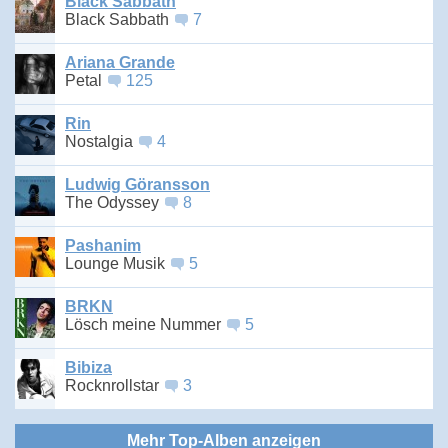
Black Sabbath
Black Sabbath
7
Ariana Grande
Petal
125
Rin
Nostalgia
4
Ludwig Göransson
The Odyssey
8
Pashanim
Lounge Musik
5
BRKN
Lösch meine Nummer
5
Bibiza
Rocknrollstar
3
Mehr Top-Alben anzeigen