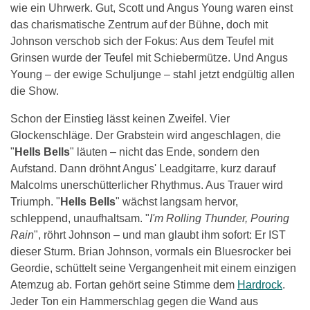
wie ein Uhrwerk. Gut, Scott und Angus Young waren einst
das charismatische Zentrum auf der Bühne, doch mit
Johnson verschob sich der Fokus: Aus dem Teufel mit
Grinsen wurde der Teufel mit Schiebermütze. Und Angus
Young – der ewige Schuljunge – stahl jetzt endgültig allen
die Show.
Schon der Einstieg lässt keinen Zweifel. Vier
Glockenschläge. Der Grabstein wird angeschlagen, die
"
Hells Bells
" läuten – nicht das Ende, sondern den
Aufstand. Dann dröhnt Angus' Leadgitarre, kurz darauf
Malcolms unerschütterlicher Rhythmus. Aus Trauer wird
Triumph. "
Hells Bells
" wächst langsam hervor,
schleppend, unaufhaltsam. "
I'm Rolling Thunder, Pouring
Rain
", röhrt Johnson – und man glaubt ihm sofort: Er IST
dieser Sturm. Brian Johnson, vormals ein Bluesrocker bei
Geordie, schüttelt seine Vergangenheit mit einem einzigen
Atemzug ab. Fortan gehört seine Stimme dem
Hardrock
.
Jeder Ton ein Hammerschlag gegen die Wand aus