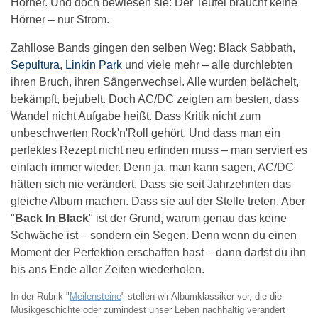
Hörner. Und doch bewiesen sie: Der Teufel braucht keine
Hörner – nur Strom.
Zahllose Bands gingen den selben Weg: Black Sabbath,
Sepultura
,
Linkin Park
und viele mehr – alle durchlebten
ihren Bruch, ihren Sängerwechsel. Alle wurden belächelt,
bekämpft, bejubelt. Doch AC/DC zeigten am besten, dass
Wandel nicht Aufgabe heißt. Dass Kritik nicht zum
unbeschwerten Rock'n'Roll gehört. Und dass man ein
perfektes Rezept nicht neu erfinden muss – man serviert es
einfach immer wieder. Denn ja, man kann sagen, AC/DC
hätten sich nie verändert. Dass sie seit Jahrzehnten das
gleiche Album machen. Dass sie auf der Stelle treten. Aber
"
Back In Black
" ist der Grund, warum genau das keine
Schwäche ist – sondern ein Segen. Denn wenn du einen
Moment der Perfektion erschaffen hast – dann darfst du ihn
bis ans Ende aller Zeiten wiederholen.
In der Rubrik "
Meilensteine
" stellen wir Albumklassiker vor, die die
Musikgeschichte oder zumindest unser Leben nachhaltig verändert