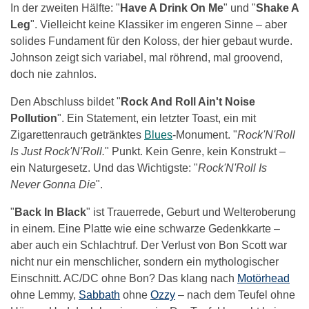
In der zweiten Hälfte: "
Have A Drink On Me
" und "
Shake A
Leg
". Vielleicht keine Klassiker im engeren Sinne – aber
solides Fundament für den Koloss, der hier gebaut wurde.
Johnson zeigt sich variabel, mal röhrend, mal groovend,
doch nie zahnlos.
Den Abschluss bildet "
Rock And Roll Ain't Noise
Pollution
". Ein Statement, ein letzter Toast, ein mit
Zigarettenrauch getränktes
Blues
-Monument. "
Rock'N'Roll
Is Just Rock'N'Roll.
" Punkt. Kein Genre, kein Konstrukt –
ein Naturgesetz. Und das Wichtigste: "
Rock'N'Roll Is
Never Gonna Die
".
"
Back In Black
" ist Trauerrede, Geburt und Welteroberung
in einem. Eine Platte wie eine schwarze Gedenkkarte –
aber auch ein Schlachtruf. Der Verlust von Bon Scott war
nicht nur ein menschlicher, sondern ein mythologischer
Einschnitt. AC/DC ohne Bon? Das klang nach
Motörhead
ohne Lemmy,
Sabbath
ohne
Ozzy
– nach dem Teufel ohne