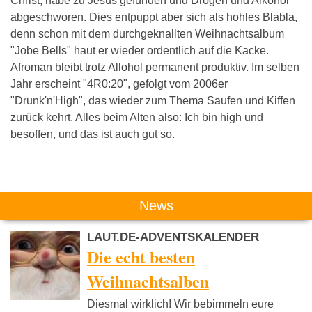
Christ, habe zu Jesus gefunden und Drogen und Alkohol
abgeschworen. Dies entpuppt aber sich als hohles Blabla,
denn schon mit dem durchgeknallten Weihnachtsalbum
"Jobe Bells" haut er wieder ordentlich auf die Kacke.
Afroman bleibt trotz Allohol permanent produktiv. Im selben
Jahr erscheint "4R0:20", gefolgt vom 2006er
"Drunk'n'High", das wieder zum Thema Saufen und Kiffen
zurück kehrt. Alles beim Alten also: Ich bin high und
besoffen, und das ist auch gut so.
Das könnte Dich auch interessieren:
News
LAUT.DE-ADVENTSKALENDER
Die echt besten
Weihnachtsalben
Diesmal wirklich! Wir bebimmeln eure