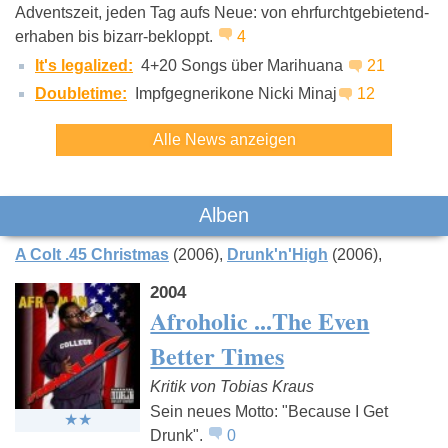
Seeed
Deichkind
Kollega
Adventszeit, jeden Tag aufs Neue: von ehrfurchtgebietend-
erhaben bis bizarr-bekloppt.
4
It's legalized:
4+20 Songs über Marihuana
21
Doubletime:
Impfgegnerikone Nicki Minaj
12
Alle News anzeigen
Alben
A Colt .45 Christmas
(2006)
Drunk'n'High
(2006)
2004
Afroholic ...The Even
Better Times
Kritik von Tobias Kraus
Sein neues Motto: "Because I Get
Drunk".
0