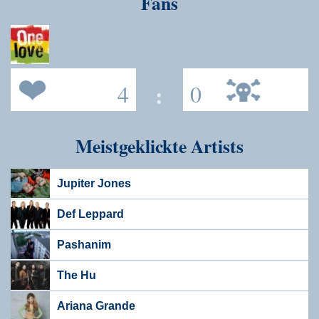
Fans
4
:
0
Meistgeklickte Artists
Jupiter Jones
Def Leppard
Pashanim
The Hu
Ariana Grande