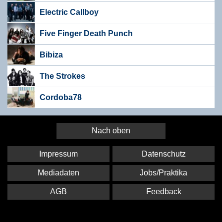
Electric Callboy
Five Finger Death Punch
Bibiza
The Strokes
Cordoba78
Nach oben
Impressum
Datenschutz
Mediadaten
Jobs/Praktika
AGB
Feedback