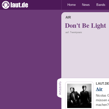
Home
News
Bands
AIR
Don't Be Light
auf: Twentyears
LAUT.D
Air
Nicolas 
müssen e
machen? 