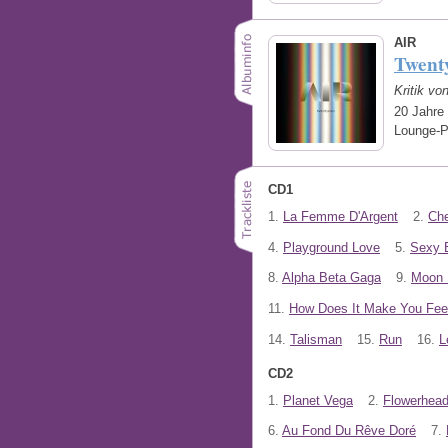
AIR
Twent
Kritik v
20 Jahre
Lounge-P
CD1
1.
La Femme D'Argent
2.
Che
4.
Playground Love
5.
Sexy 
8.
Alpha Beta Gaga
9.
Moon 
11.
How Does It Make You Fee
14.
Talisman
15.
Run
16.
L
CD2
1.
Planet Vega
2.
Flowerhea
6.
Au Fond Du Rêve Doré
7.