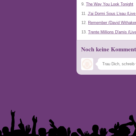
9.
The Way You Look Tonight
11.
J'ai Dormi Sous L'eau (Liv
12.
Remember (David Withaker
13.
Trente Millions D'amis (L
Noch keine Komment