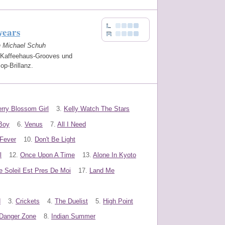
years
on Michael Schuh
 Kaffeehaus-Grooves und
op-Brillanz.
rry Blossom Girl
3.
Kelly Watch The Stars
Boy
6.
Venus
7.
All I Need
Fever
10.
Don't Be Light
l
12.
Once Upon A Time
13.
Alone In Kyoto
e Soleil Est Pres De Moi
17.
Land Me
d
3.
Crickets
4.
The Duelist
5.
High Point
Danger Zone
8.
Indian Summer