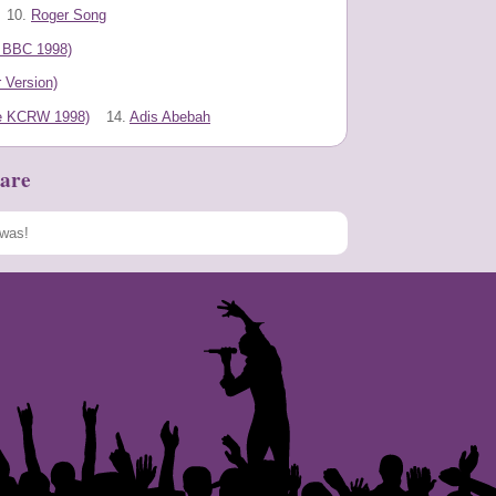
10.
Roger Song
e BBC 1998)
 Version)
ive KCRW 1998)
14.
Adis Abebah
are
Speichern