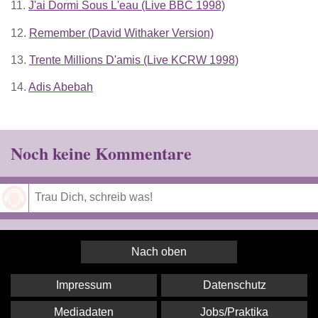
11.
J'ai Dormi Sous L'eau (Live BBC 1998)
12.
Remember (David Withaker Version)
13.
Trente Millions D'amis (Live KCRW 1998)
14.
Adis Abebah
Noch keine Kommentare
Speichern
Nach oben
Impressum
Datenschutz
Mediadaten
Jobs/Praktika