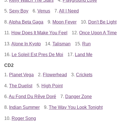
3.
Kelly Watch The Stars
4.
Playground Love
5.
Sexy Boy
6.
Venus
7.
All I Need
8.
Alpha Beta Gaga
9.
Moon Fever
10.
Don't Be Light
11.
How Does It Make You Feel
12.
Once Upon A Time
13.
Alone In Kyoto
14.
Talisman
15.
Run
16.
Le Soleil Est Pres De Moi
17.
Land Me
CD2
1.
Planet Vega
2.
Flowerhead
3.
Crickets
4.
The Duelist
5.
High Point
6.
Au Fond Du Rêve Doré
7.
Danger Zone
8.
Indian Summer
9.
The Way You Look Tonight
10.
Roger Song