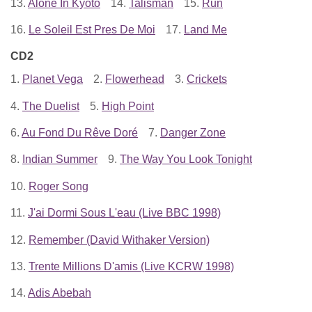
13.
Alone In Kyoto
14.
Talisman
15.
Run
16.
Le Soleil Est Pres De Moi
17.
Land Me
CD2
1.
Planet Vega
2.
Flowerhead
3.
Crickets
4.
The Duelist
5.
High Point
6.
Au Fond Du Rêve Doré
7.
Danger Zone
8.
Indian Summer
9.
The Way You Look Tonight
10.
Roger Song
11.
J'ai Dormi Sous L'eau (Live BBC 1998)
12.
Remember (David Withaker Version)
13.
Trente Millions D'amis (Live KCRW 1998)
14.
Adis Abebah