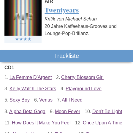
AIR
Twentyears
Kritik von Michael Schuh
20 Jahre Kaffeehaus-Grooves und
Lounge-Pop-Brillanz.
Trackliste
CD1
1.
La Femme D'Argent
2.
Cherry Blossom Girl
3.
Kelly Watch The Stars
4.
Playground Love
5.
Sexy Boy
6.
Venus
7.
All I Need
8.
Alpha Beta Gaga
9.
Moon Fever
10.
Don't Be Light
11.
How Does It Make You Feel
12.
Once Upon A Time