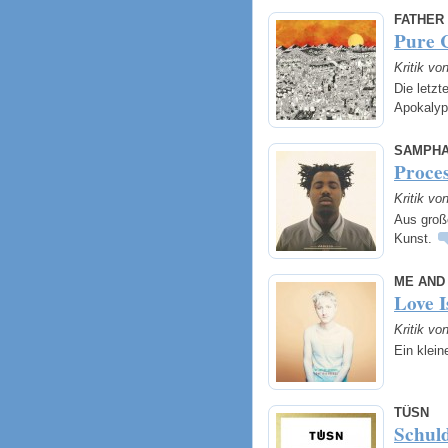
FATHER
Pure 
Kritik vo
Die letzt
Apokaly
SAMPH
Proces
Kritik vo
Aus große
Kunst.
ME AND
Love I
Kritik vo
Ein klei
TÜSN
Schul