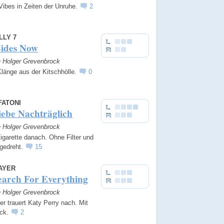
Vibes in Zeiten der Unruhe.
2
LLY 7
Sides Now
n Holger Grevenbrock
Klänge aus der Kitschhölle.
0
FATONI
iebe Nachträglich
n Holger Grevenbrock
igarette danach. Ohne Filter und
 gedreht.
15
AYER
earch For Everything
n Holger Grevenbrock
r trauert Katy Perry nach. Mit
ick.
2