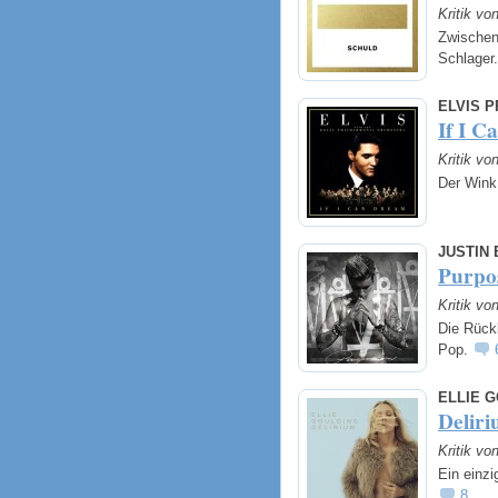
Kritik vo
Zwischen
Schlager
ELVIS 
If I 
Kritik vo
Der Wink
JUSTIN 
Purpo
Kritik vo
Die Rück
Pop.
ELLIE 
Delir
Kritik vo
Ein einzi
8