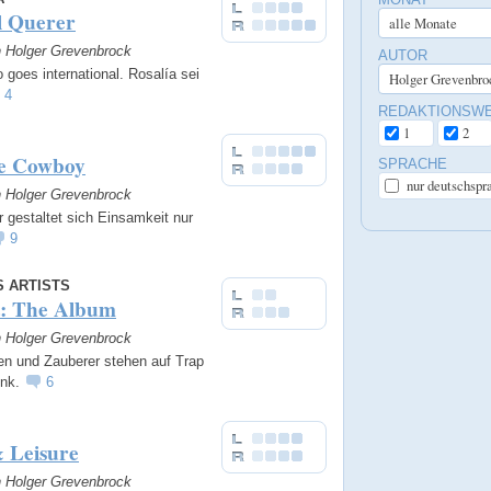
l Querer
n Holger Grevenbrock
AUTOR
goes international. Rosalía sei
4
REDAKTIONSW
1
2
e Cowboy
SPRACHE
nur deutschspr
n Holger Grevenbrock
 gestaltet sich Einsamkeit nur
9
S ARTISTS
t: The Album
n Holger Grevenbrock
en und Zauberer stehen auf Trap
unk.
6
 Leisure
n Holger Grevenbrock