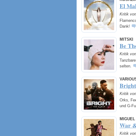
El Ma
Kritik vo
Flamenco 
Dank!
MITSKI
Be Th
Kritik vo
Tanzbarer
selten.
VARIOU
Brigh
Kritik vo
Orks, Fe
und G-F
MIGUEL
War &
Kritik vo