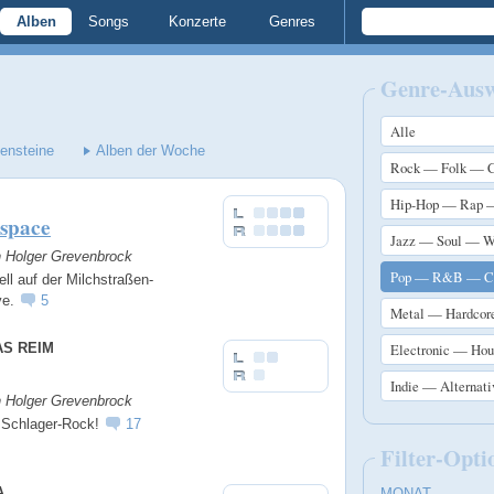
Alben
Songs
Konzerte
Genres
Genre-Aus
Alle
lensteine
Alben der Woche
Rock — Folk — C
Hip-Hop — Rap 
space
Jazz — Soul — W
n Holger Grevenbrock
Pop — R&B — Ch
ell auf der Milchstraßen-
ve.
5
Metal — Hardcor
AS REIM
Electronic — Ho
Indie — Alternat
n Holger Grevenbrock
t Schlager-Rock!
17
Filter-Opti
A
MONAT