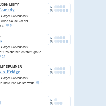
 JOHN MISTY
Comedy
n Holger Grevenbrock
e wilde Sause vor der
pse.
6
A
s
n Holger Grevenbrock
r Unsicherheit entsteht große
14
 MY DRUMMER
s A Fridge
n Holger Grevenbrock
nes Indie-Pop-Meisterwerk.
2
d