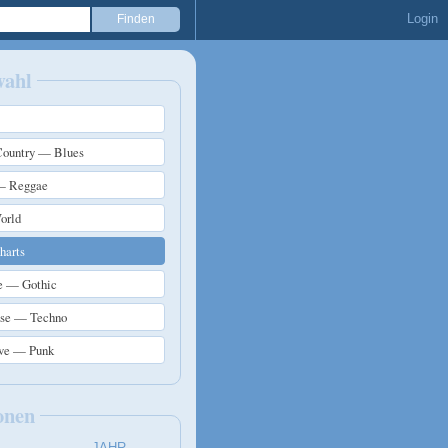
Login
wahl
ountry — Blues
— Reggae
orld
arts
e — Gothic
use — Techno
ive — Punk
onen
JAHR