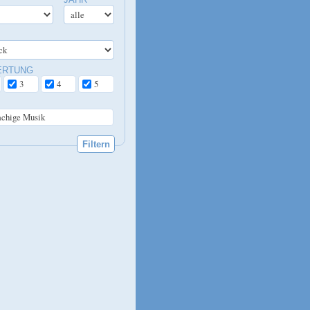
ERTUNG
3
4
5
achige Musik