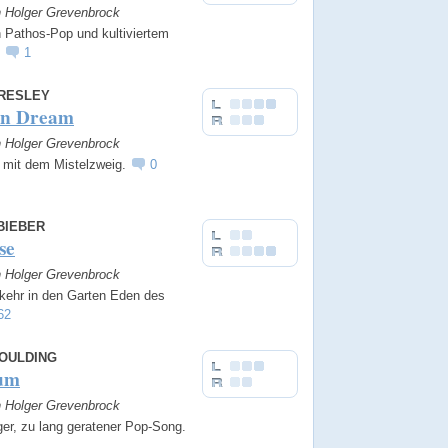
n Holger Grevenbrock
 Pathos-Pop und kultiviertem
.
1
PRESLEY
Can Dream
n Holger Grevenbrock
 mit dem Mistelzweig.
0
BIEBER
se
n Holger Grevenbrock
kehr in den Garten Eden des
62
GOULDING
ium
n Holger Grevenbrock
ger, zu lang geratener Pop-Song.