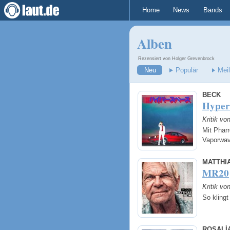
Home
News
Bands
Alben
Rezensiert von Holger Grevenbrock
Neu
Populär
Mei
BECK
Hyper
Kritik vo
Mit Pharr
Vaporwa
MATTHI
MR20
Kritik vo
So kling
ROSALÍ