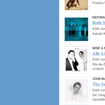
Positive 
NATURA
Both 
Kritik vo
Sakrale 
MINE & 
Alle L
Kritik vo
Wie die Z
schlecht
JOHN M
The S
Kritik vo
Der Sänge
Dackelbl