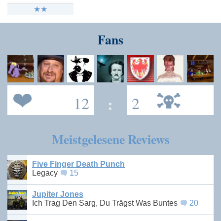
Fans
12
:
2
Meistgelesene Reviews
Five Finger Death Punch
Legacy
15
Jupiter Jones
Ich Trag Den Sarg, Du Trägst Was Buntes
20