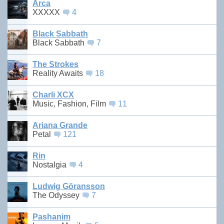
Arca
XXXXX
4
Black Sabbath
Black Sabbath
7
The Strokes
Reality Awaits
18
Charli XCX
Music, Fashion, Film
11
Ariana Grande
Petal
121
Rin
Nostalgia
4
Ludwig Göransson
The Odyssey
7
Pashanim