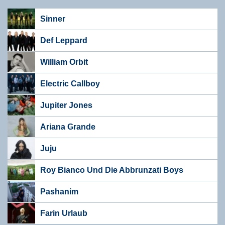
Sinner
Def Leppard
William Orbit
Electric Callboy
Jupiter Jones
Ariana Grande
Juju
Roy Bianco Und Die Abbrunzati Boys
Pashanim
Farin Urlaub