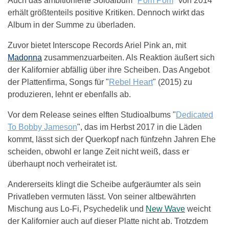
Auch das ambitionierte Soloalbum "
Pom Pom
" von 2014
erhält größtenteils positive Kritiken. Dennoch wirkt das
Album in der Summe zu überladen.
Zuvor bietet Interscope Records Ariel Pink an, mit
Madonna
zusammenzuarbeiten. Als Reaktion äußert sich
der Kalifornier abfällig über ihre Scheiben. Das Angebot
der Plattenfirma, Songs für "
Rebel Heart
" (2015) zu
produzieren, lehnt er ebenfalls ab.
Vor dem Release seines elften Studioalbums "
Dedicated
To Bobby Jameson
", das im Herbst 2017 in die Läden
kommt, lässt sich der Querkopf nach fünfzehn Jahren Ehe
scheiden, obwohl er lange Zeit nicht weiß, dass er
überhaupt noch verheiratet ist.
Andererseits klingt die Scheibe aufgeräumter als sein
Privatleben vermuten lässt. Von seiner altbewährten
Mischung aus Lo-Fi, Psychedelik und
New Wave
weicht
der Kalifornier auch auf dieser Platte nicht ab. Trotzdem