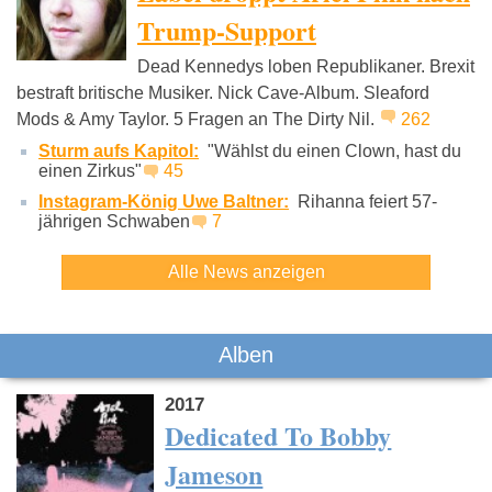
Trump-Support
Dead Kennedys loben Republikaner. Brexit
Nick Cave
PJ Harvey
Beach Ho
bestraft britische Musiker. Nick Cave-Album. Sleaford
Mods & Amy Taylor. 5 Fragen an The Dirty Nil.
262
Sturm aufs Kapitol:
"Wählst du einen Clown, hast du
einen Zirkus"
45
Instagram-König Uwe Baltner:
Rihanna feiert 57-
jährigen Schwaben
7
Alle News anzeigen
Alben
2017
Dedicated To Bobby
Jameson