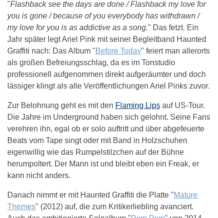
"
Flashback see the days are done / Flashback my love for
you is gone / because of you everybody has withdrawn /
my love for you is as addictive as a song.
" Das fetzt. Ein
Jahr später legt Ariel Pink mit seiner Begleitband Haunted
Graffiti nach: Das Album "
Before Today
" feiert man allerorts
als großen Befreiungsschlag, da es im Tonstudio
professionell aufgenommen direkt aufgeräumter und doch
lässiger klingt als alle Veröffentlichungen Ariel Pinks zuvor.
Zur Belohnung geht es mit den
Flaming Lips
auf US-Tour.
Die Jahre im Underground haben sich gelohnt. Seine Fans
verehren ihn, egal ob er solo auftritt und über abgefeuerte
Beats vom Tape singt oder mit Band in Holzschuhen
eigenwillig wie das Rumpelstilzchen auf der Bühne
herumpoltert. Der Mann ist und bleibt eben ein Freak, er
kann nicht anders.
Danach nimmt er mit Haunted Graffiti die Platte "
Mature
Themes
" (2012) auf, die zum Kritikerliebling avanciert.