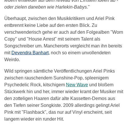
feuern entweder auf dem Niveau von Einstein Ideen ab -
oder zielen daneben wie Harlekin-Babys.
"
Überhaupt, zwischen den Musikkritikern und Ariel Pink
entbrennt keine Liebe auf den ersten Blick. Zu
verschwenderisch gehe er auch auf den Folgealben "Worn
Copy" und "House Arrest" mit seinem Talent als
Songschreiber um. Mancherorts vergleicht man ihn bereits
mit
Devendra Banhart
, noch so einem unvollendeten
Weirdo.
Wild springen sämtliche Veröffentlichungen Ariel Pinks
zwischen rauschendem Sunshine-Pop, spleenigem
Psychedelic Rock, kitschigem
New Wave
und bloßem
Stückwerk hin und her, immer wieder kramt der Musiker mit
den zotteligen Haaren dafür alte Kassetten-Demos aus
den Tiefen seiner Songkiste. 2009 allerdings gelingt Ariel
Pink mit "Flashback", das nur auf Vinyl erscheint, seit
langem wieder ein runder Hit.