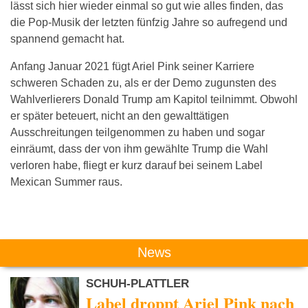
lässt sich hier wieder einmal so gut wie alles finden, das
die Pop-Musik der letzten fünfzig Jahre so aufregend und
spannend gemacht hat.
Anfang Januar 2021 fügt Ariel Pink seiner Karriere
schweren Schaden zu, als er der Demo zugunsten des
Wahlverlierers Donald Trump am Kapitol teilnimmt. Obwohl
er später beteuert, nicht an den gewalttätigen
Ausschreitungen teilgenommen zu haben und sogar
einräumt, dass der von ihm gewählte Trump die Wahl
verloren habe, fliegt er kurz darauf bei seinem Label
Mexican Summer raus.
Das könnte Dich auch interessieren:
News
SCHUH-PLATTLER
Label droppt Ariel Pink nach