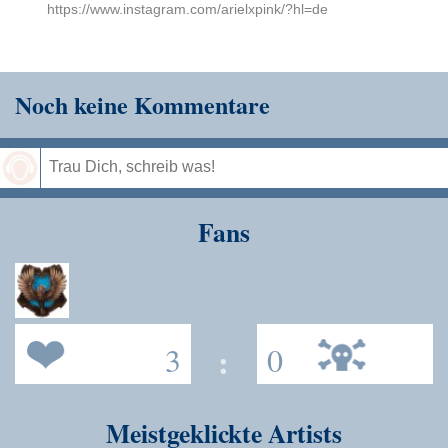
https://www.instagram.com/arielxpink/?hl=de
Noch keine Kommentare
Speichern
Fans
3
:
0
Meistgeklickte Artists