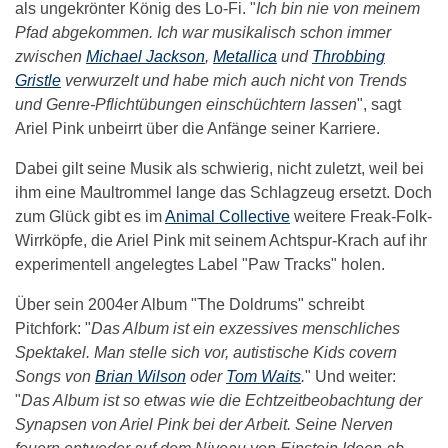
als ungekrönter König des Lo-Fi. "
Ich bin nie von meinem
Pfad abgekommen. Ich war musikalisch schon immer
zwischen
Michael Jackson
,
Metallica
und
Throbbing
Gristle
verwurzelt und habe mich auch nicht von Trends
und Genre-Pflichtübungen einschüchtern lassen
", sagt
Ariel Pink unbeirrt über die Anfänge seiner Karriere.
Dabei gilt seine Musik als schwierig, nicht zuletzt, weil bei
ihm eine Maultrommel lange das Schlagzeug ersetzt. Doch
zum Glück gibt es im
Animal Collective
weitere Freak-Folk-
Wirrköpfe, die Ariel Pink mit seinem Achtspur-Krach auf ihr
experimentell angelegtes Label "Paw Tracks" holen.
Über sein 2004er Album "The Doldrums" schreibt
Pitchfork: "
Das Album ist ein exzessives menschliches
Spektakel. Man stelle sich vor, autistische Kids covern
Songs von
Brian Wilson
oder
Tom Waits
.
" Und weiter:
"
Das Album ist so etwas wie die Echtzeitbeobachtung der
Synapsen von Ariel Pink bei der Arbeit. Seine Nerven