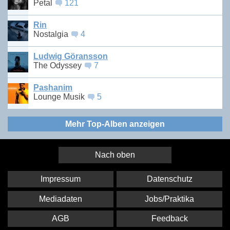
Petal
121
Rin
Nostalgia
4
Ludwig Göransson
The Odyssey
7
Pashanim
Lounge Musik
5
Mehr Top-Alben anzeigen
Nach oben
Impressum
Datenschutz
Mediadaten
Jobs/Praktika
AGB
Feedback