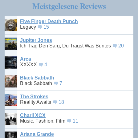
Meistgelesene Reviews
Five Finger Death Punch
Legacy
15
Jupiter Jones
Ich Trag Den Sarg, Du Trägst Was Buntes
20
Arca
XXXXX
4
Black Sabbath
Black Sabbath
7
The Strokes
Reality Awaits
18
Charli XCX
Music, Fashion, Film
11
Ariana Grande