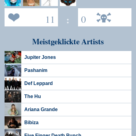
11
:
0
Meistgeklickte Artists
Jupiter Jones
Pashanim
Def Leppard
The Hu
Ariana Grande
Bibiza
Five Finger Death Punch