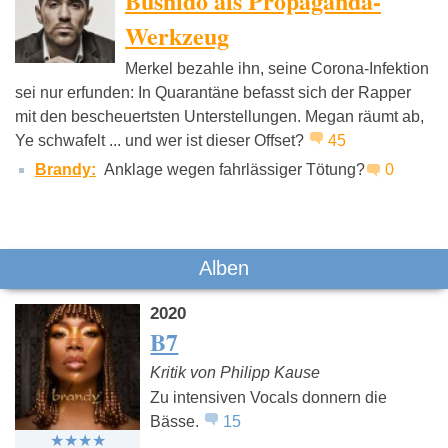
Bushido als Propaganda-
Werkzeug
Merkel bezahle ihn, seine Corona-Infektion
Jennifer Lopez
Lady Gaga
Pink
sei nur erfunden: In Quarantäne befasst sich der Rapper
mit den bescheuertsten Unterstellungen. Megan räumt ab,
Ye schwafelt ... und wer ist dieser Offset?
45
Brandy:
Anklage wegen fahrlässiger Tötung?
0
Alben
2020
B7
Kritik von Philipp Kause
Zu intensiven Vocals donnern die
Bässe.
15