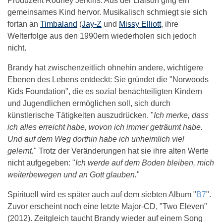
Produzent Rodney Jerkins. Aus der Liaison ging ein
gemeinsames Kind hervor. Musikalisch schmiegt sie sich
fortan an
Timbaland
(
Jay-Z
und
Missy Elliott
, ihre
Welterfolge aus den 1990ern wiederholen sich jedoch
nicht.
Brandy hat zwischenzeitlich ohnehin andere, wichtigere
Ebenen des Lebens entdeckt: Sie gründet die "Norwoods
Kids Foundation", die es sozial benachteiligten Kindern
und Jugendlichen ermöglichen soll, sich durch
künstlerische Tätigkeiten auszudrücken. "
Ich merke, dass
ich alles erreicht habe, wovon ich immer geträumt habe.
Und auf dem Weg dorthin habe ich unheimlich viel
gelernt.
" Trotz der Veränderungen hat sie ihre alten Werte
nicht aufgegeben: "
Ich werde auf dem Boden bleiben, mich
weiterbewegen und an Gott glauben.
"
Spirituell wird es später auch auf dem siebten Album "
B7
".
Zuvor erscheint noch eine letzte Major-CD, "Two Eleven"
(2012). Zeitgleich taucht Brandy wieder auf einem Song