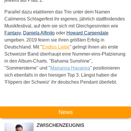
jeweils auf Platz 2.
Parallel dazu etablieren das Trio unter dem Namen
Calimeros Schlagerfest ihr eigenes, jährlich stattfindendes
Musikfestival, auf dem sie sich mit Gleichgesinnten wie
Fantasy
,
Daniela Alfinito
oder
Howard Carpendale
umgeben. 2019 feiern sie ihren größten Erfolg in
Deutschland. Mit "
Endlos Liebe
" gelingt ihnen als erste
Schweizer Band überhaupt eine Nummer-eins-Platzierung
in den Album-Charts. "Bahama Sunshine",
"Sommersterne" und "
Marianna Havanna
" positionieren
sich ebenfalls in den hiesigen Top 3. Längst haben die
'Flippers der Schweiz' ihr deutsches Pendant überlebt.
Das könnte Dich auch interessieren:
News
ZWISCHENZEUGNIS