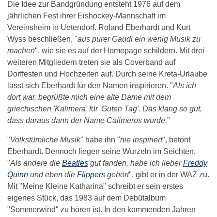
Die Idee zur Bandgründung entsteht 1976 auf dem
jährlichen Fest ihrer Eishockey-Mannschaft im
Vereinsheim in Uetendorf. Roland Eberhardt und Kurt
Wyss beschließen, "
aus purer Gaudi ein wenig Musik zu
machen
", wie sie es auf der Homepage schildern. Mit drei
weiteren Mitgliedern treten sie als Coverband auf
Dorffesten und Hochzeiten auf. Durch seine Kreta-Urlaube
lässt sich Eberhardt für den Namen inspirieren. "
Als ich
dort war, begrüßte mich eine alte Dame mit dem
griechischen 'Kalimera' für 'Guten Tag'. Das klang so gut,
dass daraus dann der Name Calimeros wurde.
"
"
Volkstümliche Musik
" habe ihn "
nie inspiriert
", betont
Eberhardt. Dennoch liegen seine Wurzeln im Seichten.
"
Als andere die
Beatles
gut fanden, habe ich lieber
Freddy
Quinn
und eben die
Flippers
gehört
", gibt er in der WAZ zu.
Mit "Meine Kleine Katharina" schreibt er sein erstes
eigenes Stück, das 1983 auf dem Debütalbum
"Sommerwind" zu hören ist. In den kommenden Jahren