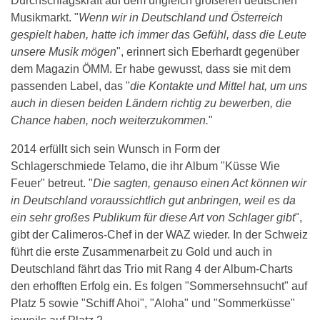
Durchschlagskraft auf dem ungleich größeren deutschen
Musikmarkt. "
Wenn wir in Deutschland und Österreich
gespielt haben, hatte ich immer das Gefühl, dass die Leute
unsere Musik mögen
", erinnert sich Eberhardt gegenüber
dem Magazin ÖMM. Er habe gewusst, dass sie mit dem
passenden Label, das "
die Kontakte und Mittel hat, um uns
auch in diesen beiden Ländern richtig zu bewerben, die
Chance haben, noch weiterzukommen.
"
2014 erfüllt sich sein Wunsch in Form der
Schlagerschmiede Telamo, die ihr Album "Küsse Wie
Feuer" betreut. "
Die sagten, genauso einen Act können wir
in Deutschland voraussichtlich gut anbringen, weil es da
ein sehr großes Publikum für diese Art von Schlager gibt
",
gibt der Calimeros-Chef in der WAZ wieder. In der Schweiz
führt die erste Zusammenarbeit zu Gold und auch in
Deutschland fährt das Trio mit Rang 4 der Album-Charts
den erhofften Erfolg ein. Es folgen "Sommersehnsucht" auf
Platz 5 sowie "Schiff Ahoi", "Aloha" und "Sommerküsse"