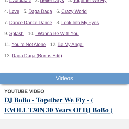
1.
Evolut30N
2.
Better Days
3.
Together We Fly
4.
Love
5.
Daga Daga
6.
Crazy World
7.
Dance Dance Dance
8.
Look Into My Eyes
9.
Splash
10.
I Wanna Be With You
11.
You're Not Alone
12.
Be My Angel
13.
Daga Daga (Bonus Edit)
Videos
YOUTUBE VIDEO
DJ BoBo - Together We Fly - (
EVOLUT30N 30 Years Of DJ BoBo )