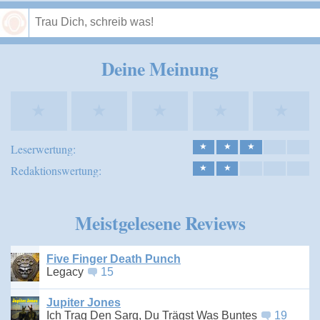
Speichern
Deine Meinung
★
★
★
★
★
Leserwertung:
★
★
★
Redaktionswertung:
★
★
Meistgelesene Reviews
Five Finger Death Punch
Legacy
15
Jupiter Jones
Ich Trag Den Sarg, Du Trägst Was Buntes
19