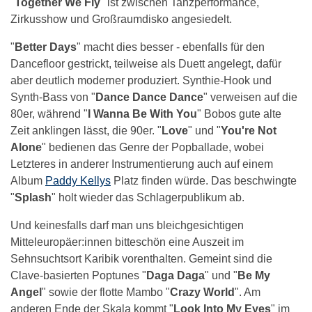
"
Together We Fly
" ist zwischen Tanzperformance,
Zirkusshow und Großraumdisko angesiedelt.
"
Better Days
" macht dies besser - ebenfalls für den
Dancefloor gestrickt, teilweise als Duett angelegt, dafür
aber deutlich moderner produziert. Synthie-Hook und
Synth-Bass von "
Dance Dance Dance
" verweisen auf die
80er, während "
I Wanna Be With You
" Bobos gute alte
Zeit anklingen lässt, die 90er. "
Love
" und "
You're Not
Alone
" bedienen das Genre der Popballade, wobei
Letzteres in anderer Instrumentierung auch auf einem
Album
Paddy Kellys
Platz finden würde. Das beschwingte
"
Splash
" holt wieder das Schlagerpublikum ab.
Und keinesfalls darf man uns bleichgesichtigen
Mitteleuropäer:innen bitteschön eine Auszeit im
Sehnsuchtsort Karibik vorenthalten. Gemeint sind die
Clave-basierten Poptunes "
Daga Daga
" und "
Be My
Angel
" sowie der flotte Mambo "
Crazy World
". Am
anderen Ende der Skala kommt "
Look Into My Eyes
" im