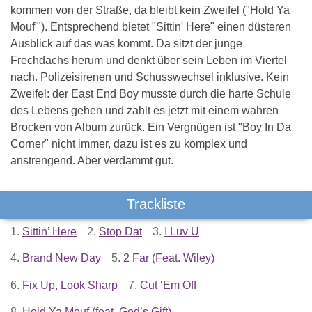
kommen von der Straße, da bleibt kein Zweifel ("Hold Ya
Mouf'"). Entsprechend bietet "Sittin' Here" einen düsteren
Ausblick auf das was kommt. Da sitzt der junge
Frechdachs herum und denkt über sein Leben im Viertel
nach. Polizeisirenen und Schusswechsel inklusive. Kein
Zweifel: der East End Boy musste durch die harte Schule
des Lebens gehen und zahlt es jetzt mit einem wahren
Brocken von Album zurück. Ein Vergnügen ist "Boy In Da
Corner" nicht immer, dazu ist es zu komplex und
anstrengend. Aber verdammt gut.
Trackliste
1.
Sittin’ Here
2.
Stop Dat
3.
I Luv U
4.
Brand New Day
5.
2 Far (Feat. Wiley)
6.
Fix Up, Look Sharp
7.
Cut ‘Em Off
8.
Hold Ya Mouf (feat. God’s Gift)