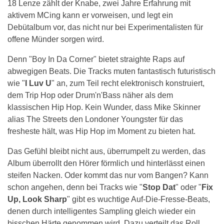
18 Lenze zählt der Knabe, zwei Jahre Erfahrung mit
aktivem MCing kann er vorweisen, und legt ein
Debütalbum vor, das nicht nur bei Experimentalisten für
offene Münder sorgen wird.
Denn "Boy In Da Corner" bietet straighte Raps auf
abwegigen Beats. Die Tracks muten fantastisch futuristisch
wie "
I Luv U
" an, zum Teil recht elektronisch konstruiert,
dem Trip Hop oder Drum'n'Bass näher als dem
klassischen Hip Hop. Kein Wunder, dass Mike Skinner
alias The Streets den Londoner Youngster für das
fresheste hält, was Hip Hop im Moment zu bieten hat.
Das Gefühl bleibt nicht aus, überrumpelt zu werden, das
Album überrollt den Hörer förmlich und hinterlässt einen
steifen Nacken. Oder kommt das nur vom Bangen? Kann
schon angehen, denn bei Tracks wie "
Stop Dat
" oder "
Fix
Up, Look Sharp
" gibt es wuchtige Auf-Die-Fresse-Beats,
denen durch intelligentes Sampling gleich wieder ein
bisschen Härte genommen wird. Dazu verteilt das Roll