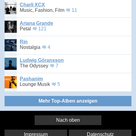
Charli XCX
Music, Fashion, Film
11
Ariana Grande
Petal
121
Rin
Nostalgia
4
Ludwig Göransson
The Odyssey
7
Pashanim
Lounge Musik
5
Mehr Top-Alben anzeigen
Nach oben
Impressum
Datenschutz