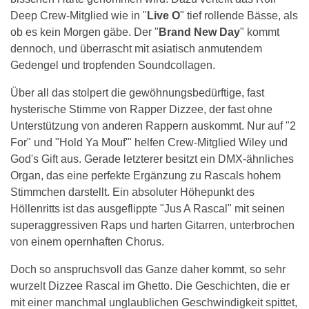
Deep Crew-Mitglied wie in "
Live O
" tief rollende Bässe, als
ob es kein Morgen gäbe. Der "
Brand New Day
" kommt
dennoch, und überrascht mit asiatisch anmutendem
Gedengel und tropfenden Soundcollagen.
Über all das stolpert die gewöhnungsbedürftige, fast
hysterische Stimme von Rapper Dizzee, der fast ohne
Unterstützung von anderen Rappern auskommt. Nur auf "2
For" und "Hold Ya Mouf'" helfen Crew-Mitglied Wiley und
God's Gift aus. Gerade letzterer besitzt ein DMX-ähnliches
Organ, das eine perfekte Ergänzung zu Rascals hohem
Stimmchen darstellt. Ein absoluter Höhepunkt des
Höllenritts ist das ausgeflippte "Jus A Rascal" mit seinen
superaggressiven Raps und harten Gitarren, unterbrochen
von einem opernhaften Chorus.
Doch so anspruchsvoll das Ganze daher kommt, so sehr
wurzelt Dizzee Rascal im Ghetto. Die Geschichten, die er
mit einer manchmal unglaublichen Geschwindigkeit spittet,