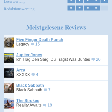
Leserwertung:
★
★
★
★
★
Redaktionswertung:
★
★
★
★
Meistgelesene Reviews
Five Finger Death Punch
Legacy
15
Jupiter Jones
Ich Trag Den Sarg, Du Trägst Was Buntes
20
Arca
XXXXX
4
Black Sabbath
Black Sabbath
7
The Strokes
Reality Awaits
18