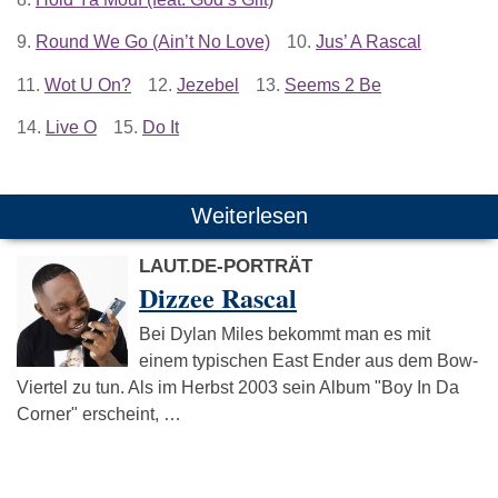
9.
Round We Go (Ain’t No Love)
10.
Jus’ A Rascal
11.
Wot U On?
12.
Jezebel
13.
Seems 2 Be
14.
Live O
15.
Do It
Weiterlesen
LAUT.DE-PORTRÄT
Dizzee Rascal
Bei Dylan Miles bekommt man es mit
einem typischen East Ender aus dem Bow-
Viertel zu tun. Als im Herbst 2003 sein Album "Boy In Da
Corner" erscheint, …