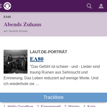
EA80
Abends Zuhaus
auf: Vorsicht Schreie
LAUT.DE-PORTRÄT
EA80
"Das Gefühl ist schwer - und - Lieder sind
traurig Ruinen aus Sehnsucht und
Erinnerung. Das Leben reduziert auf wenige Worte. Und
ich wiederhole sie …
Trackliste
1.
Hello Goodbye
2.
Einwegwelt
3.
Matatu
4.
Korn