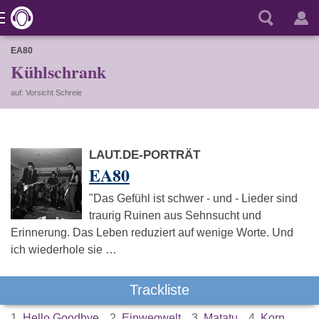
EA80
Kühlschrank
auf: Vorsicht Schreie
LAUT.DE-PORTRÄT
EA80
"Das Gefühl ist schwer - und - Lieder sind
traurig Ruinen aus Sehnsucht und
Erinnerung. Das Leben reduziert auf wenige Worte. Und
ich wiederhole sie …
Trackliste
1.
Hello Goodbye
2.
Einwegwelt
3.
Matatu
4.
Korn