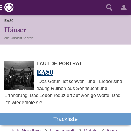
EA80
Häuser
auf: Vorsicht Schreie
LAUT.DE-PORTRÄT
EA80
"Das Gefühl ist schwer - und - Lieder sind
traurig Ruinen aus Sehnsucht und
Erinnerung. Das Leben reduziert auf wenige Worte. Und
ich wiederhole sie …
Trackliste
1.
Hello Goodbye
2.
Einwegwelt
3.
Matatu
4.
Korn