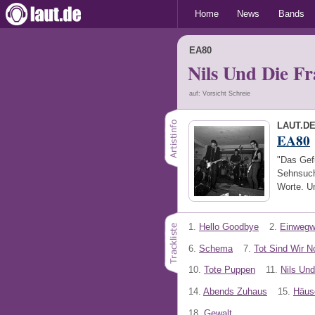
Home
News
Bands
EA80
Nils Und Die F
auf: Vorsicht Schreie
LAUT.D
EA80
"Das Gefü
Sehnsuch
Worte. U
1.
Hello Goodbye
2.
Einwegw
6.
Schema
7.
Tot Sind Wir N
10.
Tote Puppen
11.
Nils Und
14.
Abends Zuhaus
15.
Häus
18.
Gewalt