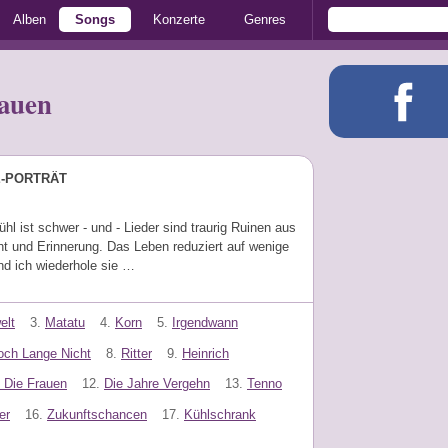
Alben
Songs
Konzerte
Genres
rauen
E-PORTRÄT
hl ist schwer - und - Lieder sind traurig Ruinen aus
t und Erinnerung. Das Leben reduziert auf wenige
nd ich wiederhole sie …
elt
3.
Matatu
4.
Korn
5.
Irgendwann
och Lange Nicht
8.
Ritter
9.
Heinrich
 Die Frauen
12.
Die Jahre Vergehn
13.
Tenno
er
16.
Zukunftschancen
17.
Kühlschrank