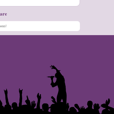
are
Speichern