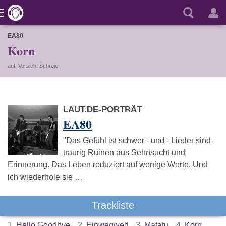
EA80
Korn
auf: Vorsicht Schreie
LAUT.DE-PORTRÄT
EA80
"Das Gefühl ist schwer - und - Lieder sind
traurig Ruinen aus Sehnsucht und
Erinnerung. Das Leben reduziert auf wenige Worte. Und
ich wiederhole sie …
Trackliste
1.
Hello Goodbye
2.
Einwegwelt
3.
Matatu
4.
Korn