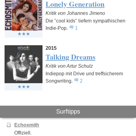
Lonely Generation
Kritik von Johannes Jimeno
Die "cool kids" liefern sympathischen
Indie-Pop.
1
Haiyti
Milky Chance
Casper
2015
Talking Dreams
Kritik von Artur Schulz
Indiepop mit Drive und treffsicherem
Songwriting.
2
Surftipps
Echosmith
Offiziell.