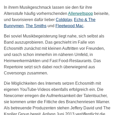
In ihrem Musikgeschmack lassen sie den für ihre
Altersstufe häufig vorherrschenden
Allerweltspop
beiseite,
und favorisieren dafür lieber
Coldplay
,
Echo & The
Bunnymen
,
The Smiths
und
Fleetwood Mac
.
Bei soviel Musikbegeisterung liegt nahe, sich selbst als
Band auszuprobieren. Das geschieht im Falle von
Echosmith zunächst mit kleinen Auftritten vor Freunden,
und rasch schon immerhin im näheren Umfeld, in
Heimwerkermärkten und Fast Food-Restaurants. Das
Repertoire setzt sich dabei noch überwiegend aus
Coversongs zusammen.
Die Möglichkeiten des Internets setzen Echosmith mit
eigenen YouTube-Videos ebenfalls erfolgreich ein. Die
Newcomer erregen die Aufmerksamkeit der Talentsucher,
sie kommen unter die Fittiche des Branchenriesen Warner.
Als betreuende Produzenten stehen Jeffery David und The
Knoller Group bereit. Anfang Juni 2013 veröffentlicht die