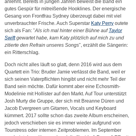
anlehnt. Bereits in jungen Jahren beweist die Band ein
gutes Gespür für mitreißende Hooklines. Der energische
Gesang von Frontfrau Sydney überzeugt dabei mit viel
unverbrauchter Frische. Auch Superstar
Katy Perry
outete
sich als Fan: "
Als ich mal hinter einer Bühne auf
Taylor
Swift
gewartet habe, kam Katy plötzlich auf mich zu und
zitierte den Refrain unseres Songs
", erzählt die Sängerin:
ein Ritterschlag.
Doch nicht alles läuft so glatt, denn 2016 wird aus dem
Quartett ein Trio: Bruder Jamie verlässt die Band, weil er
sich seinen Vaterpflichten hingibt und nicht mehr Teil der
Band sein möchte. Dafür kommt aber eine Echosmith-
Modelinie mit Hollister auf den Markt. Auf Tour unterstützt
Josh Murty die Gruppe, der sich mit Breanne Düren und
Jacob Evergreen um Gitarren, Vocals und Keyboard
kümmert. 2017 sollte schon das zweite Album erscheinen,
jedoch verschieben sie es immer wieder aufgrund von
Tourstress oder internen Zeitproblemen. Im September