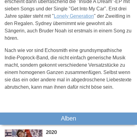
erscheint dann überraschend die "Inside A Dream"-EP mit
sieben Songs und der Single "Get Into My Car". Erst drei
Jahre später steht mit "
Lonely Generation
" der Zweitling in
den Regalen. Sydney übernimmt wie gewohnt als
Sängerin, auch Bruder Noah ist erstmals in einem Song zu
hören.
Nach wie vor sind Echosmith eine grundsympathische
Indie-Poprock-Band, die nicht einfach generische Musik
macht, sondern gekonnt verschiedene Versatzstücke zu
einem homogenen Ganzen zusammenfügen. Selbst wenn
sie das ein oder andere mal in abgedroschene Liebestexte
abrutschen, kann man ihnen dafür nicht böse sein.
Das könnte Dich auch interessieren:
Alben
2020