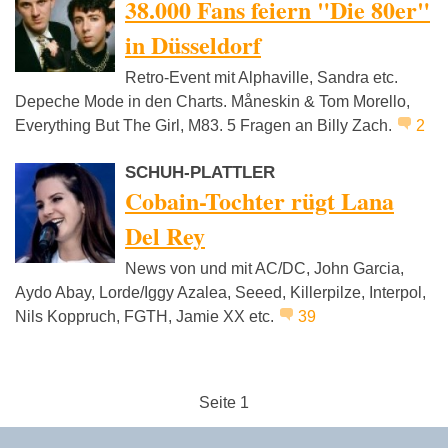
38.000 Fans feiern "Die 80er"
in Düsseldorf
Retro-Event mit Alphaville, Sandra etc.
Depeche Mode in den Charts. Måneskin & Tom Morello,
Everything But The Girl, M83. 5 Fragen an Billy Zach.
2
SCHUH-PLATTLER
Cobain-Tochter rügt Lana
Del Rey
News von und mit AC/DC, John Garcia,
Aydo Abay, Lorde/Iggy Azalea, Seeed, Killerpilze, Interpol,
Nils Koppruch, FGTH, Jamie XX etc.
39
Seite 1