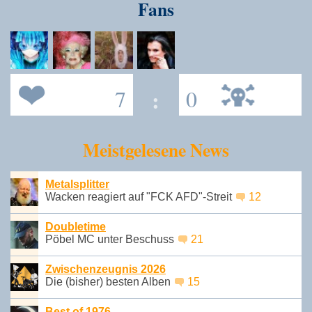
Fans
7
:
0
Meistgelesene News
Metalsplitter
Wacken reagiert auf "FCK AFD"-Streit
12
Doubletime
Pöbel MC unter Beschuss
21
Zwischenzeugnis 2026
Die (bisher) besten Alben
15
Best of 1976