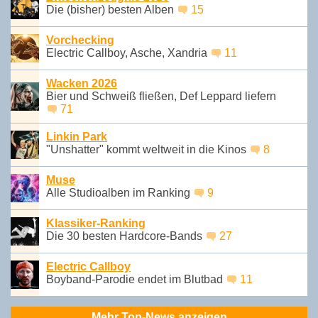
Die (bisher) besten Alben
15
Vorchecking
Electric Callboy, Asche, Xandria
11
Wacken 2026
Bier und Schweiß fließen, Def Leppard liefern
71
Linkin Park
"Unshatter" kommt weltweit in die Kinos
8
Muse
Alle Studioalben im Ranking
9
Klassiker-Ranking
Die 30 besten Hardcore-Bands
27
Electric Callboy
Boyband-Parodie endet im Blutbad
11
Mehr Top-News anzeigen