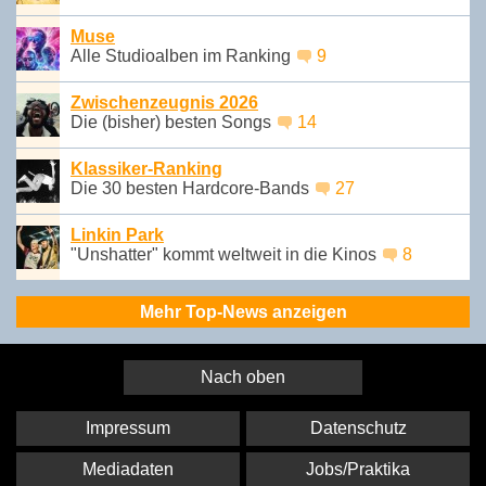
Muse
Alle Studioalben im Ranking
9
Zwischenzeugnis 2026
Die (bisher) besten Songs
14
Klassiker-Ranking
Die 30 besten Hardcore-Bands
27
Linkin Park
"Unshatter" kommt weltweit in die Kinos
8
Mehr Top-News anzeigen
Nach oben
Impressum
Datenschutz
Mediadaten
Jobs/Praktika