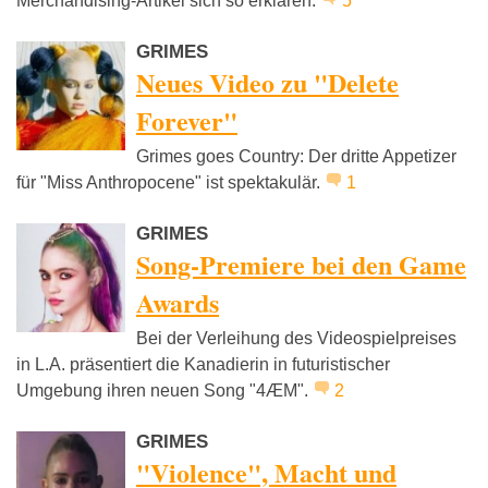
Merchandising-Artikel sich so erklären.
5
GRIMES
Neues Video zu "Delete
Forever"
Grimes goes Country: Der dritte Appetizer
für "Miss Anthropocene" ist spektakulär.
1
GRIMES
Song-Premiere bei den Game
Awards
Bei der Verleihung des Videospielpreises
in L.A. präsentiert die Kanadierin in futuristischer
Umgebung ihren neuen Song "4ÆM".
2
GRIMES
"Violence", Macht und