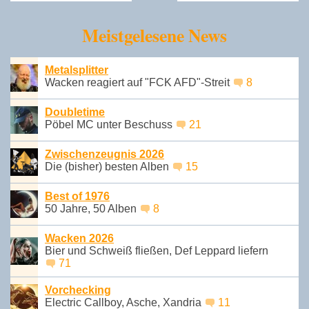
Meistgelesene News
Metalsplitter
Wacken reagiert auf "FCK AFD"-Streit
8
Doubletime
Pöbel MC unter Beschuss
21
Zwischenzeugnis 2026
Die (bisher) besten Alben
15
Best of 1976
50 Jahre, 50 Alben
8
Wacken 2026
Bier und Schweiß fließen, Def Leppard liefern
71
Vorchecking
Electric Callboy, Asche, Xandria
11