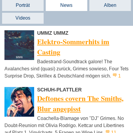
Porträt
News
Alben
Videos
UMMZ UMMZ
Elektro-Sommerhits im
Casting
Badestrand-Soundtrack galore! The
Avalanches sind (quasi) zurück, Grimes sowieso, Four Tets
Surprise Drop, Skrillex & Deutschland mögen sich.
1
SCHUH-PLATTLER
Deftones covern The Smiths,
Blur angepisst
Coachella-Blamage von "DJ" Grimes. No
Doubt-Reunion mit Olivia Rodrigo. Kettcar und Libertines
auf Platz 1. Vinylcharts. 5 Fragen an Wine Lips.
11