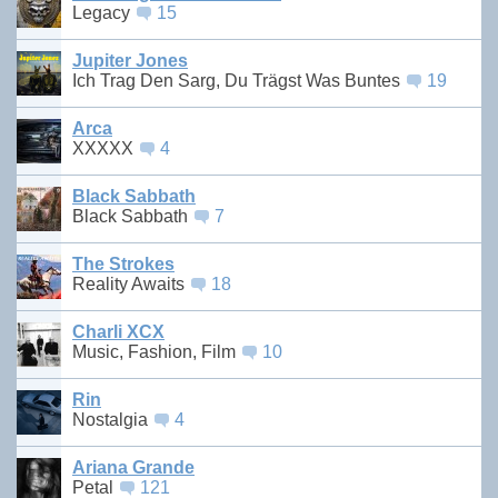
Legacy
15
Jupiter Jones
Ich Trag Den Sarg, Du Trägst Was Buntes
19
Arca
XXXXX
4
Black Sabbath
Black Sabbath
7
The Strokes
Reality Awaits
18
Charli XCX
Music, Fashion, Film
10
Rin
Nostalgia
4
Ariana Grande
Petal
121