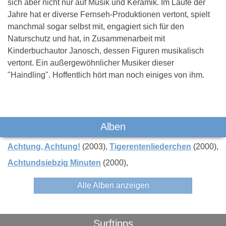
sich aber nicht nur auf Musik und Keramik. Im Laufe der
Jahre hat er diverse Fernseh-Produktionen vertont, spielt
manchmal sogar selbst mit, engagiert sich für den
Naturschutz und hat, in Zusammenarbeit mit
Kinderbuchautor Janosch, dessen Figuren musikalisch
vertont. Ein außergewöhnlicher Musiker dieser
"Haindling". Hoffentlich hört man noch einiges von ihm.
Das könnte Dich auch interessieren:
Alben
Achtung, Achtung!
(2003)
Tigerentenliederchen
(2000)
Achtundsiebzig Minuten
(2000)
Alle Alben anzeigen
LaBrassBanda
Peter Fox
The BossH
Surftipps