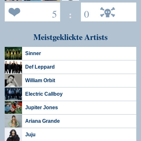
5
:
0
Meistgeklickte Artists
Sinner
Def Leppard
William Orbit
Electric Callboy
Jupiter Jones
Ariana Grande
Juju