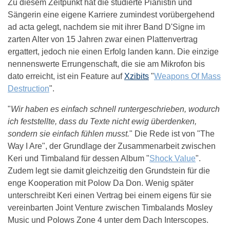
Zu diesem Zeitpunkt hat die studierte Pianistin und
Sängerin eine eigene Karriere zumindest vorübergehend
ad acta gelegt, nachdem sie mit ihrer Band D'Signe im
zarten Alter von 15 Jahren zwar einen Plattenvertrag
ergattert, jedoch nie einen Erfolg landen kann. Die einzige
nennenswerte Errungenschaft, die sie am Mikrofon bis
dato erreicht, ist ein Feature auf
Xzibits
"
Weapons Of Mass
Destruction
".
"
Wir haben es einfach schnell runtergeschrieben, wodurch
ich feststellte, dass du Texte nicht ewig überdenken,
sondern sie einfach fühlen musst.
" Die Rede ist von "The
Way I Are", der Grundlage der Zusammenarbeit zwischen
Keri und Timbaland für dessen Album "
Shock Value
".
Zudem legt sie damit gleichzeitig den Grundstein für die
enge Kooperation mit Polow Da Don. Wenig später
unterschreibt Keri einen Vertrag bei einem eigens für sie
vereinbarten Joint Venture zwischen Timbalands Mosley
Music und Polows Zone 4 unter dem Dach Interscopes.