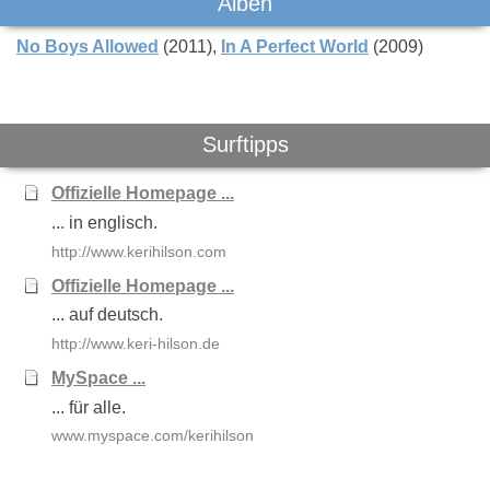
Das könnte Dich auch interessieren:
Alben
No Boys Allowed
(2011)
In A Perfect World
(2009)
Surftipps
Kelly Rowland
Lady Gaga
Helene Fis
Offizielle Homepage ...
... in englisch.
http://www.kerihilson.com
Offizielle Homepage ...
... auf deutsch.
http://www.keri-hilson.de
MySpace ...
... für alle.
www.myspace.com/kerihilson