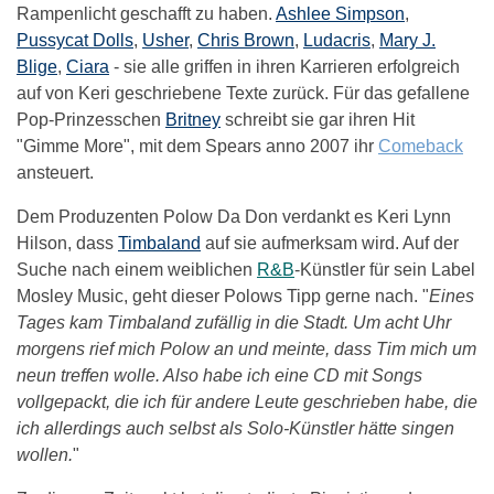
Rampenlicht geschafft zu haben.
Ashlee Simpson
,
Pussycat Dolls
,
Usher
,
Chris Brown
,
Ludacris
,
Mary J.
Blige
,
Ciara
- sie alle griffen in ihren Karrieren erfolgreich
auf von Keri geschriebene Texte zurück. Für das gefallene
Pop-Prinzesschen
Britney
schreibt sie gar ihren Hit
"Gimme More", mit dem Spears anno 2007 ihr
Comeback
ansteuert.
Dem Produzenten Polow Da Don verdankt es Keri Lynn
Hilson, dass
Timbaland
auf sie aufmerksam wird. Auf der
Suche nach einem weiblichen
R&B
-Künstler für sein Label
Mosley Music, geht dieser Polows Tipp gerne nach. "
Eines
Tages kam Timbaland zufällig in die Stadt. Um acht Uhr
morgens rief mich Polow an und meinte, dass Tim mich um
neun treffen wolle. Also habe ich eine CD mit Songs
vollgepackt, die ich für andere Leute geschrieben habe, die
ich allerdings auch selbst als Solo-Künstler hätte singen
wollen.
"