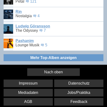
Petal
121
Rin
Nostalgia
4
Ludwig Göransson
The Odyssey
7
Pashanim
Lounge Musik
5
Mehr Top-Alben anzeigen
Nach oben
Impressum
Datenschutz
Mediadaten
Jobs/Praktika
AGB
Feedback