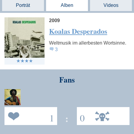
Porträt
Alben
Videos
2009
Koalas Desperados
Weltmusik im allerbesten Wortsinne.
3
Fans
1
:
0