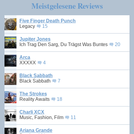
Meistgelesene Reviews
Five Finger Death Punch
Legacy
15
Jupiter Jones
Ich Trag Den Sarg, Du Trägst Was Buntes
20
Arca
XXXXX
4
Black Sabbath
Black Sabbath
7
The Strokes
Reality Awaits
18
Charli XCX
Music, Fashion, Film
11
Ariana Grande