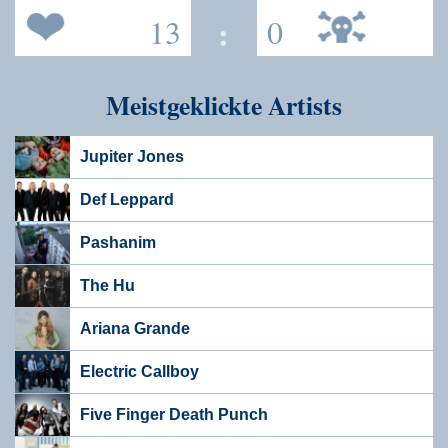
13
:
0
Meistgeklickte Artists
Jupiter Jones
Def Leppard
Pashanim
The Hu
Ariana Grande
Electric Callboy
Five Finger Death Punch