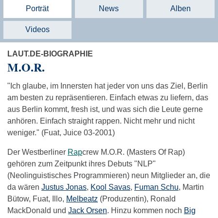
Porträt
News
Alben
Videos
LAUT.DE-BIOGRAPHIE
M.O.R.
"Ich glaube, im Innersten hat jeder von uns das Ziel, Berlin
am besten zu repräsentieren. Einfach etwas zu liefern, das
aus Berlin kommt, fresh ist, und was sich die Leute gerne
anhören. Einfach straight rappen. Nicht mehr und nicht
weniger." (Fuat, Juice 03-2001)
Der Westberliner
Rap
crew M.O.R. (Masters Of Rap)
gehören zum Zeitpunkt ihres Debuts "NLP"
(Neolinguistisches Programmieren) neun Mitglieder an, die
da wären
Justus Jonas
,
Kool Savas
,
Fuman Schu
, Martin
Bütow, Fuat, Illo,
Melbeatz
(Produzentin), Ronald
MackDonald und
Jack Orsen
. Hinzu kommen noch
Big