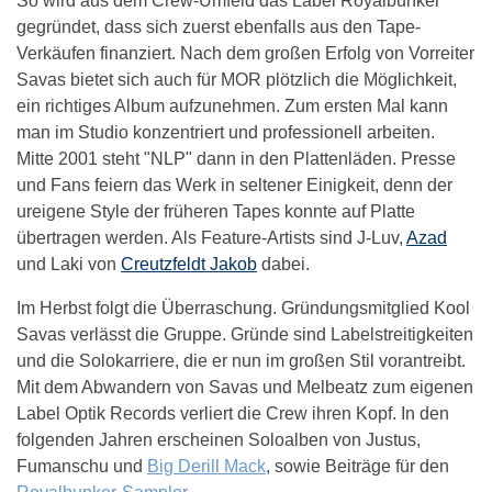
So wird aus dem Crew-Umfeld das Label Royalbunker
gegründet, dass sich zuerst ebenfalls aus den Tape-
Verkäufen finanziert. Nach dem großen Erfolg von Vorreiter
Savas bietet sich auch für MOR plötzlich die Möglichkeit,
ein richtiges Album aufzunehmen. Zum ersten Mal kann
man im Studio konzentriert und professionell arbeiten.
Mitte 2001 steht "NLP" dann in den Plattenläden. Presse
und Fans feiern das Werk in seltener Einigkeit, denn der
ureigene Style der früheren Tapes konnte auf Platte
übertragen werden. Als Feature-Artists sind J-Luv,
Azad
und Laki von
Creutzfeldt Jakob
dabei.
Im Herbst folgt die Überraschung. Gründungsmitglied Kool
Savas verlässt die Gruppe. Gründe sind Labelstreitigkeiten
und die Solokarriere, die er nun im großen Stil vorantreibt.
Mit dem Abwandern von Savas und Melbeatz zum eigenen
Label Optik Records verliert die Crew ihren Kopf. In den
folgenden Jahren erscheinen Soloalben von Justus,
Fumanschu und
Big Derill Mack
, sowie Beiträge für den