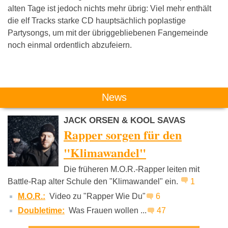
alten Tage ist jedoch nichts mehr übrig: Viel mehr enthält
die elf Tracks starke CD hauptsächlich poplastige
Partysongs, um mit der übriggebliebenen Fangemeinde
noch einmal ordentlich abzufeiern.
Das könnte Dich auch interessieren:
News
JACK ORSEN & KOOL SAVAS
Rapper sorgen für den
"Klimawandel"
Die früheren M.O.R.-Rapper leiten mit
Kool Savas
K.I.Z.
Prinz Por
Battle-Rap alter Schule den "Klimawandel" ein.
1
M.O.R.:
Video zu "Rapper Wie Du"
6
Doubletime:
Was Frauen wollen ...
47