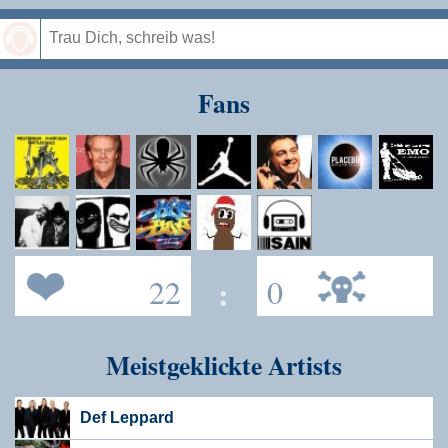
Speichern
Fans
22
:
0
Meistgeklickte Artists
Def Leppard