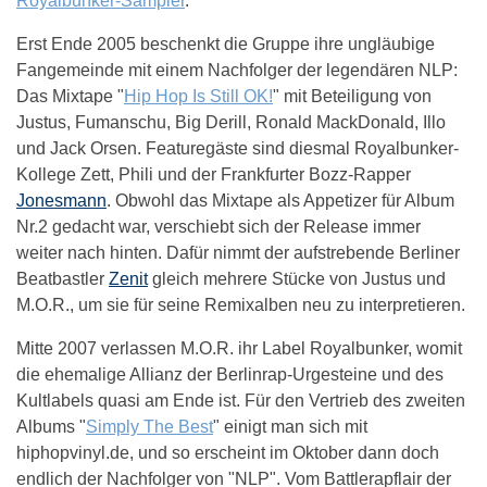
Royalbunker-Sampler
.
Erst Ende 2005 beschenkt die Gruppe ihre ungläubige
Fangemeinde mit einem Nachfolger der legendären NLP:
Das Mixtape "
Hip Hop Is Still OK!
" mit Beteiligung von
Justus, Fumanschu, Big Derill, Ronald MackDonald, Illo
und Jack Orsen. Featuregäste sind diesmal Royalbunker-
Kollege Zett, Phili und der Frankfurter Bozz-Rapper
Jonesmann
. Obwohl das Mixtape als Appetizer für Album
Nr.2 gedacht war, verschiebt sich der Release immer
weiter nach hinten. Dafür nimmt der aufstrebende Berliner
Beatbastler
Zenit
gleich mehrere Stücke von Justus und
M.O.R., um sie für seine Remixalben neu zu interpretieren.
Mitte 2007 verlassen M.O.R. ihr Label Royalbunker, womit
die ehemalige Allianz der Berlinrap-Urgesteine und des
Kultlabels quasi am Ende ist. Für den Vertrieb des zweiten
Albums "
Simply The Best
" einigt man sich mit
hiphopvinyl.de, und so erscheint im Oktober dann doch
endlich der Nachfolger von "NLP". Vom Battlerapflair der