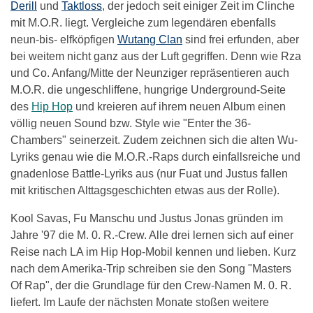
Derill
und
Taktloss
, der jedoch seit einiger Zeit im Clinche
mit M.O.R. liegt. Vergleiche zum legendären ebenfalls
neun-bis- elfköpfigen
Wutang Clan
sind frei erfunden, aber
bei weitem nicht ganz aus der Luft gegriffen. Denn wie Rza
und Co. Anfang/Mitte der Neunziger repräsentieren auch
M.O.R. die ungeschliffene, hungrige Underground-Seite
des
Hip Hop
und kreieren auf ihrem neuen Album einen
völlig neuen Sound bzw. Style wie "Enter the 36-
Chambers" seinerzeit. Zudem zeichnen sich die alten Wu-
Lyriks genau wie die M.O.R.-Raps durch einfallsreiche und
gnadenlose Battle-Lyriks aus (nur Fuat und Justus fallen
mit kritischen Alttagsgeschichten etwas aus der Rolle).
Kool Savas, Fu Manschu und Justus Jonas gründen im
Jahre '97 die M. 0. R.-Crew. Alle drei lernen sich auf einer
Reise nach LA im Hip Hop-Mobil kennen und lieben. Kurz
nach dem Amerika-Trip schreiben sie den Song "Masters
Of Rap", der die Grundlage für den Crew-Namen M. 0. R.
liefert. Im Laufe der nächsten Monate stoßen weitere