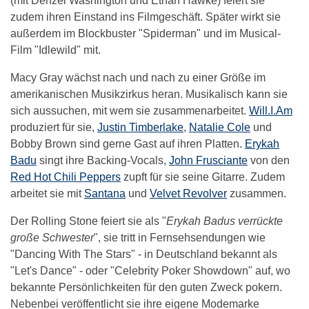
(mit Denzel Washington und Ethan Hawke) feiert sie
zudem ihren Einstand ins Filmgeschäft. Später wirkt sie
außerdem im Blockbuster "Spiderman" und im Musical-
Film "Idlewild" mit.
Macy Gray wächst nach und nach zu einer Größe im
amerikanischen Musikzirkus heran. Musikalisch kann sie
sich aussuchen, mit wem sie zusammenarbeitet.
Will.I.Am
produziert für sie,
Justin Timberlake
,
Natalie Cole
und
Bobby Brown sind gerne Gast auf ihren Platten.
Erykah
Badu
singt ihre Backing-Vocals,
John Frusciante
von den
Red Hot Chili Peppers
zupft für sie seine Gitarre. Zudem
arbeitet sie mit
Santana
und
Velvet Revolver
zusammen.
Der Rolling Stone feiert sie als "
Erykah Badus verrückte
große Schwester
", sie tritt in Fernsehsendungen wie
"Dancing With The Stars" - in Deutschland bekannt als
"Let's Dance" - oder "Celebrity Poker Showdown" auf, wo
bekannte Persönlichkeiten für den guten Zweck pokern.
Nebenbei veröffentlicht sie ihre eigene Modemarke