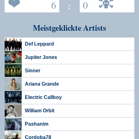
6
:
0
Meistgeklickte Artists
Def Leppard
Jupiter Jones
Sinner
Ariana Grande
Electric Callboy
William Orbit
Pashanim
Cordoba78