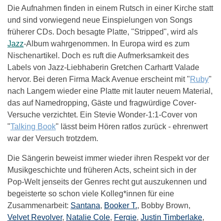
Die Aufnahmen finden in einem Rutsch in einer Kirche statt
und sind vorwiegend neue Einspielungen von Songs
früherer CDs. Doch besagte Platte, "Stripped", wird als
Jazz
-Album wahrgenommen. In Europa wird es zum
Nischenartikel. Doch es ruft die Aufmerksamkeit des
Labels von Jazz-Liebhaberin Gretchen Carhartt Valade
hervor. Bei deren Firma Mack Avenue erscheint mit "
Ruby
"
nach Langem wieder eine Platte mit lauter neuem Material,
das auf Namedropping, Gäste und fragwürdige Cover-
Versuche verzichtet. Ein Stevie Wonder-1:1-Cover von
"
Talking Book
" lässt beim Hören ratlos zurück - ehrenwert
war der Versuch trotzdem.
Die Sängerin beweist immer wieder ihren Respekt vor der
Musikgeschichte und früheren Acts, scheint sich in der
Pop-Welt jenseits der Genres recht gut auszukennen und
begeisterte so schon viele Kolleg*innen für eine
Zusammenarbeit:
Santana
,
Booker T.
, Bobby Brown,
Velvet Revolver
,
Natalie Cole
,
Fergie
,
Justin Timberlake
,