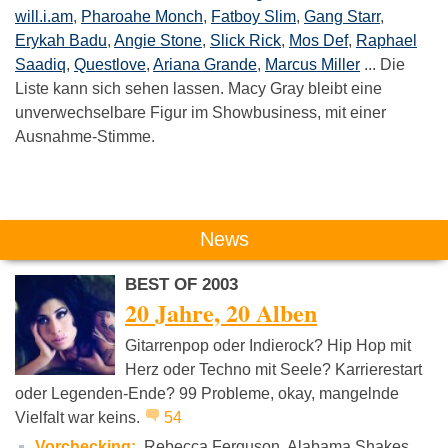
will.i.am
,
Pharoahe Monch
,
Fatboy Slim
,
Gang Starr
,
Erykah Badu
,
Angie Stone
,
Slick Rick
,
Mos Def
,
Raphael
Saadiq
,
Questlove
,
Ariana Grande
,
Marcus Miller
... Die
Liste kann sich sehen lassen. Macy Gray bleibt eine
unverwechselbare Figur im Showbusiness, mit einer
Ausnahme-Stimme.
Das könnte Dich auch interessieren:
News
BEST OF 2003
20 Jahre, 20 Alben
Gitarrenpop oder Indierock? Hip Hop mit
Herz oder Techno mit Seele? Karrierestart
oder Legenden-Ende? 99 Probleme, okay, mangelnde
Dendemann
Jan Delay
Seeed
Vielfalt war keins.
54
Vorchecking:
Rebecca Ferguson, Alabama Shakes