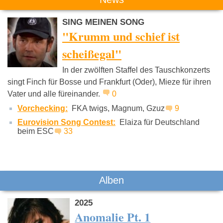
SING MEINEN SONG
"Krumm und schief ist
scheißegal"
In der zwölften Staffel des Tauschkonzerts
Capra
Jupiter Jones
Jupiter Jo
singt Finch für Bosse und Frankfurt (Oder), Mieze für ihren
Vater und alle füreinander.
0
Vorchecking:
FKA twigs, Magnum, Gzuz
9
Eurovision Song Contest:
Elaiza für Deutschland
beim ESC
33
Alben
2025
Anomalie Pt. 1