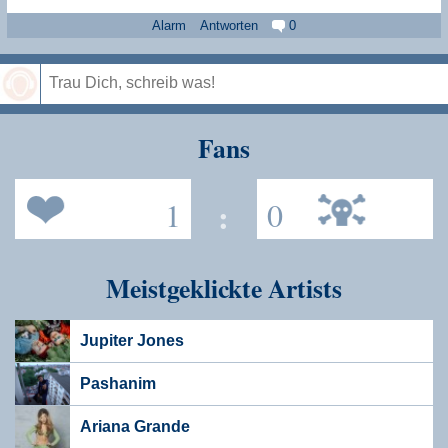
Alarm
Antworten
0
Speichern
Fans
1
:
0
Meistgeklickte Artists
Jupiter Jones
Pashanim
Ariana Grande