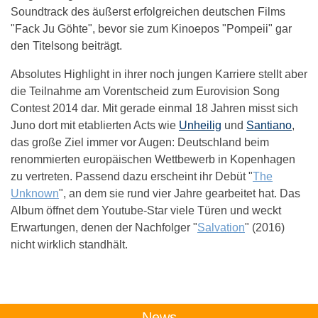
Soundtrack des äußerst erfolgreichen deutschen Films
"Fack Ju Göhte", bevor sie zum Kinoepos "Pompeii" gar
den Titelsong beiträgt.
Absolutes Highlight in ihrer noch jungen Karriere stellt aber
die Teilnahme am Vorentscheid zum Eurovision Song
Contest 2014 dar. Mit gerade einmal 18 Jahren misst sich
Juno dort mit etablierten Acts wie
Unheilig
und
Santiano
,
das große Ziel immer vor Augen: Deutschland beim
renommierten europäischen Wettbewerb in Kopenhagen
zu vertreten. Passend dazu erscheint ihr Debüt "
The
Unknown
", an dem sie rund vier Jahre gearbeitet hat. Das
Album öffnet dem Youtube-Star viele Türen und weckt
Erwartungen, denen der Nachfolger "
Salvation
" (2016)
nicht wirklich standhält.
Das könnte Dich auch interessieren:
News