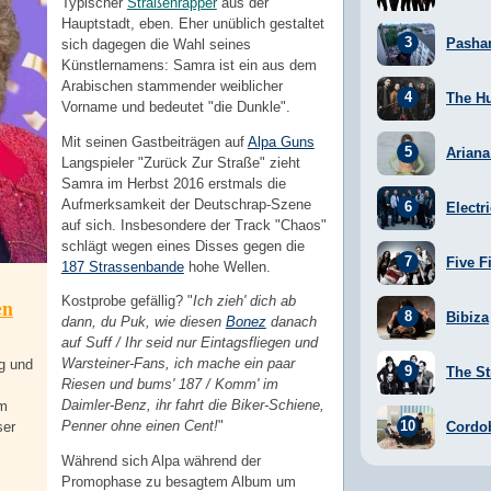
Typischer
Straßenrapper
aus der
Hauptstadt, eben. Eher unüblich gestaltet
Pasha
sich dagegen die Wahl seines
Künstlernamens: Samra ist ein aus dem
Arabischen stammender weiblicher
The H
Vorname und bedeutet "die Dunkle".
Mit seinen Gastbeiträgen auf
Alpa Guns
Arian
Langspieler "Zurück Zur Straße" zieht
Samra im Herbst 2016 erstmals die
Aufmerksamkeit der Deutschrap-Szene
Electr
auf sich. Insbesondere der Track "Chaos"
schlägt wegen eines Disses gegen die
Five F
187 Strassenbande
hohe Wellen.
Kostprobe gefällig? "
Ich zieh' dich ab
en
Bibiza
dann, du Puk, wie diesen
Bonez
danach
auf Suff / Ihr seid nur Eintagsfliegen und
Warsteiner-Fans, ich mache ein paar
g und
The St
Riesen und bums' 187 / Komm' im
Daimler-Benz, ihr fahrt die Biker-Schiene,
em
Penner ohne einen Cent!
"
Cordo
ser
Während sich Alpa während der
Promophase zu besagtem Album um