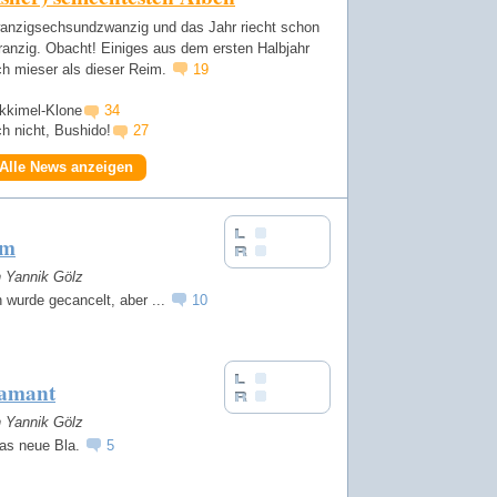
wanzigsechsundzwanzig und das Jahr riecht schon
ranzig. Obacht! Einiges aus dem ersten Halbjahr
ch mieser als dieser Reim.
19
Ikkimel-Klone
34
ch nicht, Bushido!
27
Alle News anzeigen
em
n Yannik Gölz
 wurde gecancelt, aber ...
10
amant
n Yannik Gölz
das neue Bla.
5