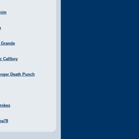
nim
u
a Grande
ic Callboy
inger Death Punch
rokes
ba78