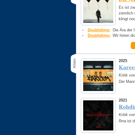
Es ist z
ziemlich 
klingt no
Doubletime:
Die Ära der 
Doubletime:
Wir hören di
2025
Kare
Kritik vo
Der Mann
2021
Rohdi
Kritik vo
Rrra ist 