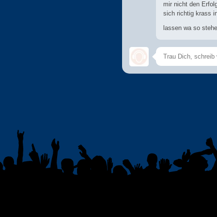
mir nicht den Erfol
sich richtig krass 
lassen wa so steh