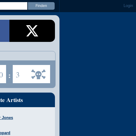
Login
0
:
3
te Artists
r Jones
ppard