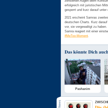
zensierten Augen beim Konsum 
erfolgreich mit juristischen Mit
gesperrt und kurz darauf unter 
2021 erscheint Samras zweite
deutschen Charts. Kurz darauf 
vor, sie vergewaltigt zu haben.
Samra reagiert mit einer einst
#MeToo-Moment
.
Das könnte Dich auch 
Pashanim
ZWISCH
Die (b