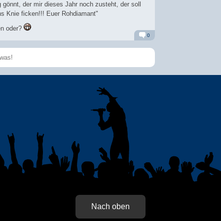
g gönnt, der mir dieses Jahr noch zusteht, der soll
ins Knie ficken!!! Euer Rohdiamant"
en oder?
0
Alarm
Antworten
Speichern
Nach oben