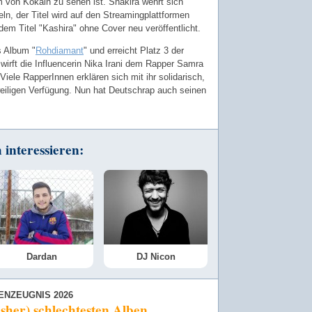
von Kokain zu sehen ist. Shakira wehrt sich
teln, der Titel wird auf den Streamingplattformen
dem Titel "Kashira" ohne Cover neu veröffentlicht.
s Album "
Rohdiamant
" und erreicht Platz 3 der
wirft die Influencerin Nika Irani dem Rapper Samra
 Viele RapperInnen erklären sich mit ihr solidarisch,
weiligen Verfügung. Nun hat Deutschrap auch seinen
interessieren:
Dardan
DJ Nicon
ENZEUGNIS 2026
isher) schlechtesten Alben