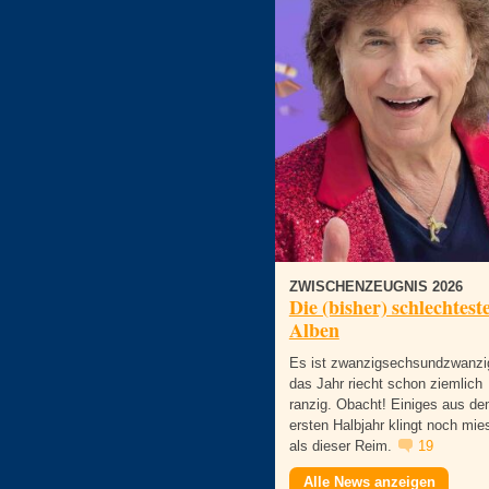
ZWISCHENZEUGNIS 2026
Die (bisher) schlechtest
Alben
Es ist zwanzigsechsundzwanzi
das Jahr riecht schon ziemlich
ranzig. Obacht! Einiges aus d
ersten Halbjahr klingt noch mie
als dieser Reim.
19
Alle News anzeigen