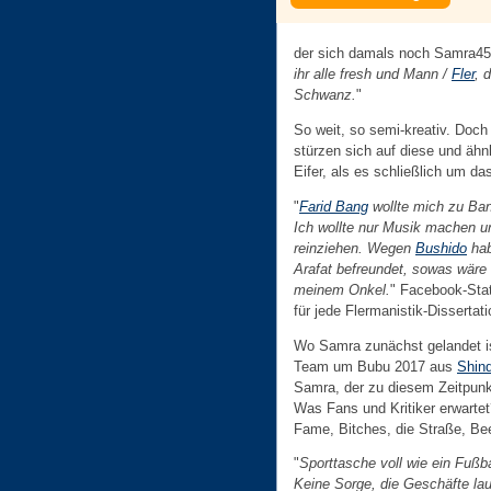
der sich damals noch Samra45 
ihr alle fresh und Mann /
Fler
, 
Schwanz.
"
So weit, so semi-kreativ. Doch
stürzen sich auf diese und ähn
Eifer, als es schließlich um da
"
Farid Bang
wollte mich zu Ban
Ich wollte nur Musik machen u
reinziehen. Wegen
Bushido
hab
Arafat befreundet, sowas wäre
meinem Onkel.
" Facebook-Sta
für jede Flermanistik-Dissertati
Wo Samra zunächst gelandet is
Team um Bubu 2017 aus
Shin
Samra, der zu diesem Zeitpunk
Was Fans und Kritiker erwarte
Fame, Bitches, die Straße, Be
"
Sporttasche voll wie ein Fußba
Keine Sorge, die Geschäfte lau