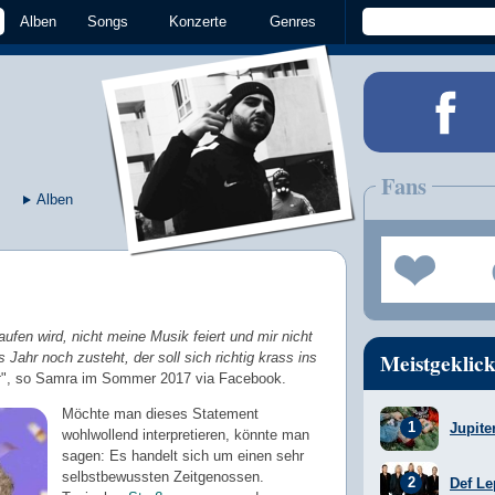
Alben
Songs
Konzerte
Genres
Fans
Alben
ufen wird, nicht meine Musik feiert und mir nicht
Meistgeklick
s Jahr noch zusteht, der soll sich richtig krass ins
t
", so Samra im Sommer 2017 via Facebook.
Möchte man dieses Statement
Jupite
wohlwollend interpretieren, könnte man
sagen: Es handelt sich um einen sehr
selbstbewussten Zeitgenossen.
Def Le