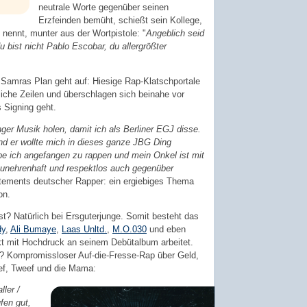
neutrale Worte gegenüber seinen
Erzfeinden bemüht, schießt sein Kollege,
nennt, munter aus der Wortpistole: "
Angeblich seid
du bist nicht Pablo Escobar, du allergrößter
 Samras Plan geht auf: Hiesige Rap-Klatschportale
liche Zeilen und überschlagen sich beinahe vor
s Signing geht.
ger Musik holen, damit ich als Berliner EGJ disse.
nd er wollte mich in dieses ganze JBG Ding
e ich angefangen zu rappen und mein Onkel ist mit
 unehrenhaft und respektlos auch gegenüber
tements deutscher Rapper: ein ergiebiges Thema
on.
t? Natürlich bei Ersguterjunge. Somit besteht das
dy
,
Ali Bumaye
,
Laas Unltd.
,
M.O.030
und eben
t mit Hochdruck an seinem Debütalbum arbeitet.
t? Kompromissloser Auf-die-Fresse-Rap über Geld,
ef, Tweef und die Mama:
ller /
fen gut,