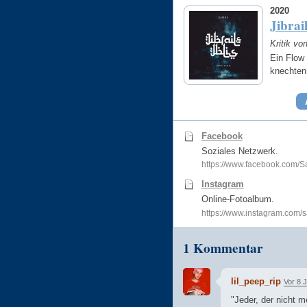
2020
Jibrai
Kritik vo
Ein Flow 
knechte
Facebook
Soziales Netzwerk.
https://www.facebook.com/S
Instagram
Online-Fotoalbum.
https://www.instagram.com/
1 Kommentar
lil_peep_rip
Vor 8 
"Jeder, der nicht m