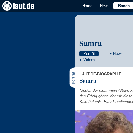
Home
News
Bands
Samra
Porträt
News
Videos
LAUT.DE-BIOGRAPHIE
Samra
"
Jeder, der nicht mein Album ka
den Erfolg gönnt, der mir diese
Knie ficken!!! Euer Rohdiaman