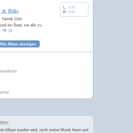
l & Iblis
n Yannik Gölz
und ein Beat, sie alle zu
n.
19
Alle Alben anzeigen
amraBerlin
samra/
Jahren
ein Album kaufen wird, nicht meine Musik feiert und