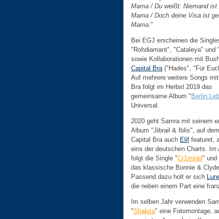
Mama / Du weißt: Niemand ist 
Mama / Doch deine Visa ist ge
Mama.
"
Bei EGJ erscheinen die Single
"Rohdiamant", "Cataleya" und "
sowie Kollaborationen mit Bus
Capital Bra
("Hades", "Für Euch
Auf mehrere weitere Songs mit
Bra folgt im Herbst 2019 das
gemeinsame Album "
Berlin Leb
Universal.
2020 geht Samra mit seinem er
Album "Jibrail & Iblis", auf de
Capital Bra auch
Elif
featuret, 
eins der deutschen Charts. Im
folgt die Single "
Cr1minel
" und
das klassische Bonnie & Clyd
Passend dazu holt er sich
Lun
die neben einem Part eine fran
Im selben Jahr verwenden Sa
"
Shakira
" eine Fotomontage, a