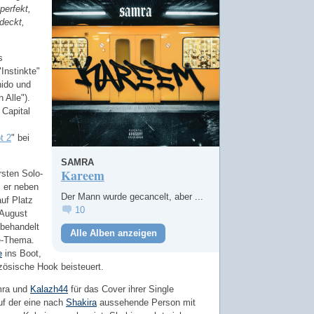
perfekt,
deckt,
s
Instinkte"
hido und
 Alle").
 Capital
t 2
" bei
SAMRA
Kareem
sten Solo-
m er neben
Der Mann wurde gecancelt, aber ...
auf Platz
10
 August
 behandelt
Alle Alben anzeigen
e-Thema.
e
ins Boot,
zösische Hook beisteuert.
mra und
Kalazh44
für das Cover ihrer Single
uf der eine nach
Shakira
aussehende Person mit