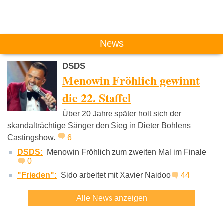
Das könnte Dich auch interessieren:
News
DSDS
Menowin Fröhlich gewinnt
die 22. Staffel
Über 20 Jahre später holt sich der
Gil Ofarim
Weimar
Blutenge
skandalträchtige Sänger den Sieg in Dieter Bohlens
Castingshow.
6
DSDS:
Menowin Fröhlich zum zweiten Mal im Finale
0
"Frieden":
Sido arbeitet mit Xavier Naidoo
44
Alle News anzeigen