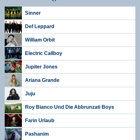
Sinner
Def Leppard
William Orbit
Electric Callboy
Jupiter Jones
Ariana Grande
Juju
Roy Bianco Und Die Abbrunzati Boys
Farin Urlaub
Pashanim