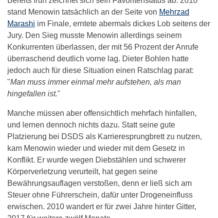
Bereits früh zeichnet sich sein Favoritenstatus ab. 2010
stand Menowin tatsächlich an der Seite von
Mehrzad
Marashi
im Finale, erntete abermals dickes Lob seitens der
Jury. Den Sieg musste Menowin allerdings seinem
Konkurrenten überlassen, der mit 56 Prozent der Anrufe
überraschend deutlich vorne lag. Dieter Bohlen hatte
jedoch auch für diese Situation einen Ratschlag parat:
"
Man muss immer einmal mehr aufstehen, als man
hingefallen ist.
"
Manche müssen aber offensichtlich mehrfach hinfallen,
und lernen dennoch nichts dazu. Statt seine gute
Platzierung bei DSDS als Karrieresprungbrett zu nutzen,
kam Menowin wieder und wieder mit dem Gesetz in
Konflikt. Er wurde wegen Diebstählen und schwerer
Körperverletzung verurteilt, hat gegen seine
Bewährungsauflagen verstoßen, denn er ließ sich am
Steuer ohne Führerschein, dafür unter Drogeneinfluss
erwischen. 2010 wandert er für zwei Jahre hinter Gitter,