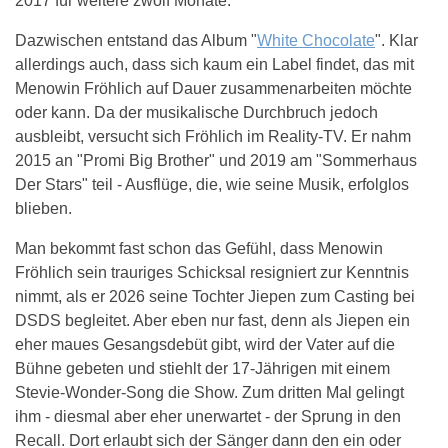
2017 für weitere zwölf Monate.
Dazwischen entstand das Album "
White Chocolate
". Klar
allerdings auch, dass sich kaum ein Label findet, das mit
Menowin Fröhlich auf Dauer zusammenarbeiten möchte
oder kann. Da der musikalische Durchbruch jedoch
ausbleibt, versucht sich Fröhlich im Reality-TV. Er nahm
2015 an "Promi Big Brother" und 2019 am "Sommerhaus
Der Stars" teil - Ausflüge, die, wie seine Musik, erfolglos
blieben.
Man bekommt fast schon das Gefühl, dass Menowin
Fröhlich sein trauriges Schicksal resigniert zur Kenntnis
nimmt, als er 2026 seine Tochter Jiepen zum Casting bei
DSDS begleitet. Aber eben nur fast, denn als Jiepen ein
eher maues Gesangsdebüt gibt, wird der Vater auf die
Bühne gebeten und stiehlt der 17-Jährigen mit einem
Stevie-Wonder-Song die Show. Zum dritten Mal gelingt
ihm - diesmal aber eher unerwartet - der Sprung in den
Recall. Dort erlaubt sich der Sänger dann den ein oder