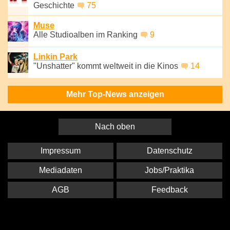
Geschichte
75
Muse
Alle Studioalben im Ranking
9
Linkin Park
"Unshatter" kommt weltweit in die Kinos
14
Mehr Top-News anzeigen
Nach oben
Impressum
Datenschutz
Mediadaten
Jobs/Praktika
AGB
Feedback