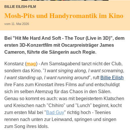
BILLIE EILISH-FILM
Mosh-Pits und Handyromantik im Kino
vom 11. Mai 2026
Bei "Hit Me Hard And Soft - The Tour (Live in 3D)", dem
ersten 3D-Konzertfilm mit Oscarpreisträger James
Cameron, führte die Sängerin auch Regie.
Konstanz (
mag
) -
Am Samstagabend tanzt nicht der Club,
sondern das Kino. "
I want singing along, I want screaming,
I want standing up, I want running around
", ruft
Billie Eilish
ihre Fans zum Kinostart ihres Films auf und entschuldigt
sich im selben Atemzug für das Chaos in den Sälen.
Genau so kommt es auch: was mit begeistertem Klatschen
und Kreischen nach "Chihiro" und "Lunch" beginnt, kocht
zum ersten Mal bei "
Bad Guy
" richtig hoch - Teenies
rennen nach unten zur Leinwand, springen und singen
zum Song ihres Idols.