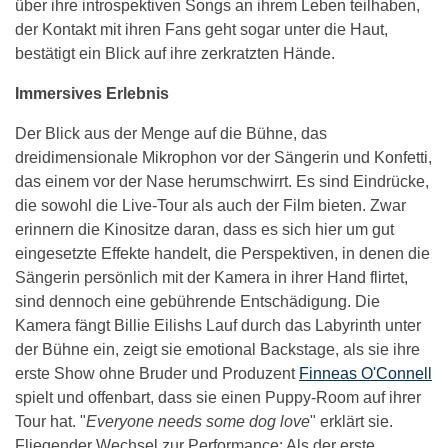
über ihre introspektiven Songs an ihrem Leben teilhaben,
der Kontakt mit ihren Fans geht sogar unter die Haut,
bestätigt ein Blick auf ihre zerkratzten Hände.
Immersives Erlebnis
Der Blick aus der Menge auf die Bühne, das
dreidimensionale Mikrophon vor der Sängerin und Konfetti,
das einem vor der Nase herumschwirrt. Es sind Eindrücke,
die sowohl die Live-Tour als auch der Film bieten. Zwar
erinnern die Kinositze daran, dass es sich hier um gut
eingesetzte Effekte handelt, die Perspektiven, in denen die
Sängerin persönlich mit der Kamera in ihrer Hand flirtet,
sind dennoch eine gebührende Entschädigung. Die
Kamera fängt Billie Eilishs Lauf durch das Labyrinth unter
der Bühne ein, zeigt sie emotional Backstage, als sie ihre
erste Show ohne Bruder und Produzent
Finneas O'Connell
spielt und offenbart, dass sie einen Puppy-Room auf ihrer
Tour hat. "
Everyone needs some dog love
" erklärt sie.
Fliegender Wechsel zur Performance: Als der erste