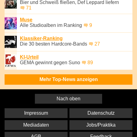
Bier und Schweiß fließen, Def Leppard liefern
71
Muse
Alle Studioalben im Ranking
9
Klassiker-Ranking
Die 30 besten Hardcore-Bands
27
KI-Urteil
GEMA gewinnt gegen Suno
89
Mehr Top-News anzeigen
Nach oben
Impressum
Datenschutz
Mediadaten
Jobs/Praktika
AGB
Feedback