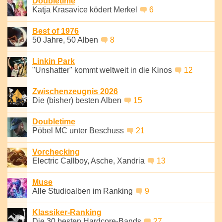
Doubletime
Katja Krasavice ködert Merkel
6
Best of 1976
50 Jahre, 50 Alben
8
Linkin Park
"Unshatter" kommt weltweit in die Kinos
12
Zwischenzeugnis 2026
Die (bisher) besten Alben
15
Doubletime
Pöbel MC unter Beschuss
21
Vorchecking
Electric Callboy, Asche, Xandria
13
Muse
Alle Studioalben im Ranking
9
Klassiker-Ranking
Die 30 besten Hardcore-Bands
27