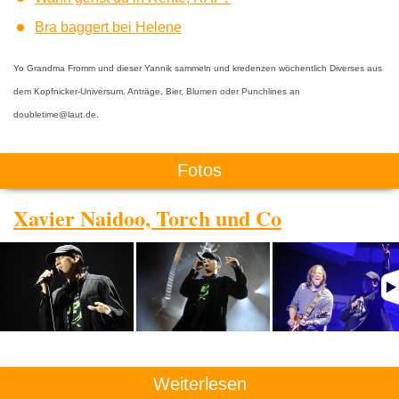
Bra baggert bei Helene
Yo Grandma Fromm und dieser Yannik sammeln und kredenzen wöchentlich Diverses aus
dem Kopfnicker-Universum. Anträge, Bier, Blumen oder Punchlines an
doubletime@laut.de.
Fotos
Xavier Naidoo, Torch und Co
Weiterlesen