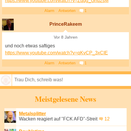
https://www.youtube.com/watch?v=Zqdg_Gnq2sM
Alarm
Antworten
1
PrinceRakeem
Vor 8 Jahren
und noch etwas saftiges
https://www.youtube.com/watch?v=qKvCP_3xCIE
Alarm
Antworten
1
Speichern
Meistgelesene News
Metalsplitter
Wacken reagiert auf "FCK AFD"-Streit
12