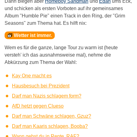
Dann biegen aber
Homeboy Sandman
und
Edan
ums Eck,
und schicken als ersten Vorboten auf ihr gemeinsames
Album "Humble Pie" einen Track in den Ring, der "Grim
Seasons" zum Thema hat. Es hilft nix:
Wetter ist immer.
Wem es für die ganze, lange Tour zu warm ist (heute
versteh' ich das ausnahmsweise mal), nehme die
Abkürzung zum Thema der Wahl:
Kay One macht es
Hausbesuch bei Prezident
Darf man Nazis schlagem form?
AfD hetzt gegen Clueso
Darf man Schwäne schlagen, Gzuz?
Darf man Kaaris schlagen, Booba?
Wann gehst du in Rente, RAF?