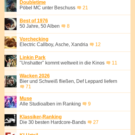
Doubletime
Pöbel MC unter Beschuss
21
Best of 1976
50 Jahre, 50 Alben
8
Vorchecking
Electric Callboy, Asche, Xandria
12
Linkin Park
"Unshatter" kommt weltweit in die Kinos
11
Wacken 2026
Bier und Schweiß fließen, Def Leppard liefern
71
Muse
Alle Studioalben im Ranking
9
Klassiker-Ranking
Die 30 besten Hardcore-Bands
27