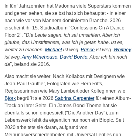
In fünf Jahrzehnten hat Madonna viele Superstars kommen
und gehen sehen, sie selbst hat sich behauptet - in einer
nach wie vor von Männern dominierten Branche. 2026
erscheint ihr 15. Studioalbum "Confessions On A Dance
Floor 2". "
Die Leute sagen, ich sei umstritten. Aber ich
glaube, das Umstrittenste, was ich je getan habe, ist es,
weiter zu machen.
Michael
ist weg.
Prince
ist weg.
Whitney
ist weg.
Amy Winehouse
,
David Bowie
. Aber ich bin noch
da
", befand sie 2016.
Also macht sie weiter: Nach Kollabos mit Designern wie
Jean-Paul Gaultier, Fotografen wie Herb Ritts,
Regisseurinnen wie Mary Lambert oder Kolleginnen wie
Björk
begrüßt sie 2026
Sabrina Carpenter
für einen Album-
Track an ihrer Seite. Ein James-Bond-Theme hat sie
ebenfalls schon eingespielt ("Die Another Day"), zum
Lebenswerk fehlt da eigentlich nur noch ein Biopic. Seit
2020 arbeitete sie daran, aufgrund von
Meinungsverschiedenheiten mit Universal liegt es nun