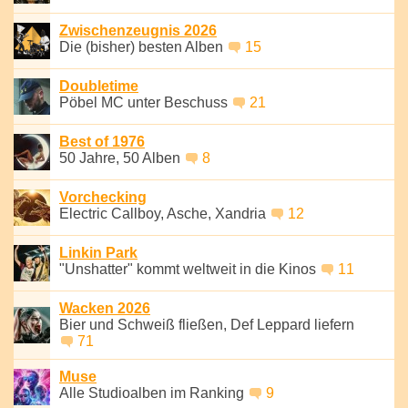
Zwischenzeugnis 2026
Die (bisher) besten Alben
15
Doubletime
Pöbel MC unter Beschuss
21
Best of 1976
50 Jahre, 50 Alben
8
Vorchecking
Electric Callboy, Asche, Xandria
12
Linkin Park
"Unshatter" kommt weltweit in die Kinos
11
Wacken 2026
Bier und Schweiß fließen, Def Leppard liefern
71
Muse
Alle Studioalben im Ranking
9