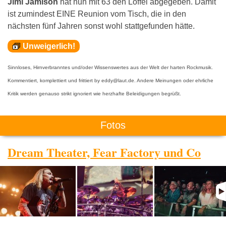
Jimi Jamison
hat nun mit 63 den Löffel abgegeben. Damit
ist zumindest EINE Reunion vom Tisch, die in den
nächsten fünf Jahren sonst wohl stattgefunden hätte.
Unweigerlich!
Sinnloses, Hirnverbranntes und/oder Wissenswertes aus der Welt der harten Rockmusik.
Kommentiert, komplettiert und frittiert by eddy@laut.de. Andere Meinungen oder ehrliche
Kritik werden genauso strikt ignoriert wie herzhafte Beleidigungen begrüßt.
Fotos
Dream Theater, Fear Factory und Co