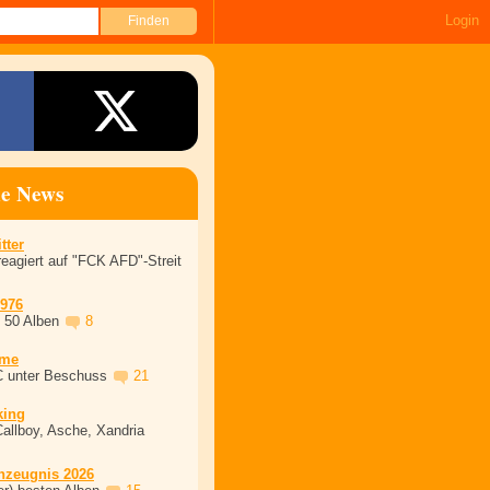
Login
ne News
tter
eagiert auf "FCK AFD"-Streit
1976
, 50 Alben
8
ime
C unter Beschuss
21
king
Callboy, Asche, Xandria
nzeugnis 2026