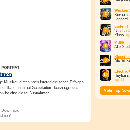
Die (bish
Wacken 
Bier und 
Leppard l
Linkin P
"Unshatte
Kinos
Muse
Alle Stu
Klassike
Die 30 b
E-PORTRÄT
Electric
Simon
Boyband-
11
e Musiker leisten nach intergalaktischen Erfolgen
 einer Band auch auf Solopfaden Überzeugendes.
Mehr Top-New
on ist eine dieser Ausnahmen.
is-Download
-simon/