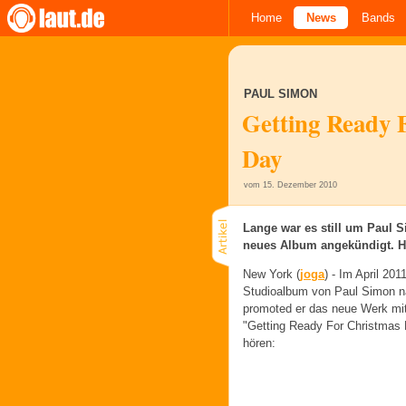
Home
News
Bands
PAUL SIMON
Getting Ready 
Day
vom 15. Dezember 2010
Lange war es still um Paul S
neues Album angekündigt. Hi
New York (
joga
) -
Im April 201
Studioalbum von Paul Simon na
promoted er das neue Werk mi
"Getting Ready For Christmas 
hören: