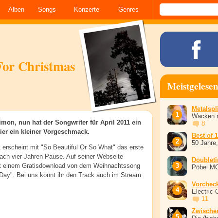
Alben
Songs
Konzerte
Genres
For Christmas
Meistgelese
Metalspli
Wacken r
imon, nun hat der Songwriter für April 2011 ein
8
er ein kleiner Vorgeschmack.
Best of 
50 Jahre
1 erscheint mit "So Beautiful Or So What" das erste
ch vier Jahren Pause. Auf seiner Webseite
Doublet
t einem Gratisdownload von dem Weihnachtssong
Pöbel M
Day". Bei uns könnt ihr den Track auch im Stream
Vorchec
Electric 
11
Zwische