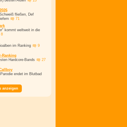
er) besten Alben
15
2026
Schweiß fließen, Def
iefern
71
ark
r" kommt weltweit in die
8
dioalben im Ranking
9
r-Ranking
esten Hardcore-Bands
27
 Callboy
Parodie endet im Blutbad
s anzeigen