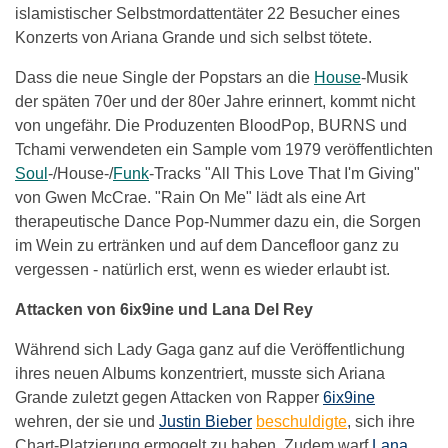
islamistischer Selbstmordattentäter 22 Besucher eines
Konzerts von Ariana Grande und sich selbst tötete.
Dass die neue Single der Popstars an die
House
-Musik
der späten 70er und der 80er Jahre erinnert, kommt nicht
von ungefähr. Die Produzenten BloodPop, BURNS und
Tchami verwendeten ein Sample vom 1979 veröffentlichten
Soul
-/House-/
Funk
-Tracks "All This Love That I'm Giving"
von Gwen McCrae. "Rain On Me" lädt als eine Art
therapeutische Dance Pop-Nummer dazu ein, die Sorgen
im Wein zu ertränken und auf dem Dancefloor ganz zu
vergessen - natürlich erst, wenn es wieder erlaubt ist.
Attacken von 6ix9ine und Lana Del Rey
Während sich Lady Gaga ganz auf die Veröffentlichung
ihres neuen Albums konzentriert, musste sich Ariana
Grande zuletzt gegen Attacken von Rapper
6ix9ine
wehren, der sie und
Justin Bieber
beschuldigte
, sich ihre
Chart-Platzierung ermogelt zu haben. Zudem warf
Lana