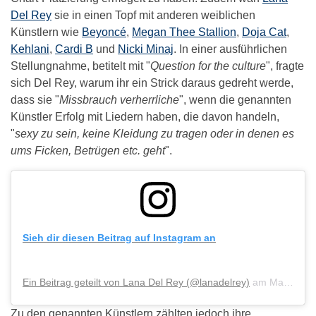
Del Rey
sie in einen Topf mit anderen weiblichen
Künstlern wie
Beyoncé
,
Megan Thee Stallion
,
Doja Cat
,
Kehlani
,
Cardi B
und
Nicki Minaj
. In einer ausführlichen
Stellungnahme, betitelt mit "
Question for the culture
", fragte
sich Del Rey, warum ihr ein Strick daraus gedreht werde,
dass sie "
Missbrauch verherrliche
", wenn die genannten
Künstler Erfolg mit Liedern haben, die davon handeln,
"
sexy zu sein, keine Kleidung zu tragen oder in denen es
ums Ficken, Betrügen etc. geht
".
Sieh dir diesen Beitrag auf Instagram an
Ein Beitrag geteilt von Lana Del Rey (@lanadelrey)
am
Mai 21, 2020 um 12:26 PDT
Zu den genannten Künstlern zählten jedoch ihre