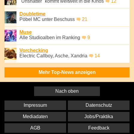
"Unshatter" kommt weltweit in die Kinos
12
Doubletime
Pöbel MC unter Beschuss
21
Muse
Alle Studioalben im Ranking
9
Vorchecking
Electric Callboy, Asche, Xandria
14
Mehr Top-News anzeigen
Nach oben
Impressum
Datenschutz
Mediadaten
Jobs/Praktika
AGB
Feedback