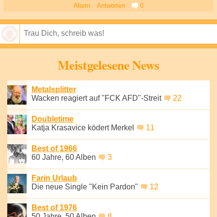
Alarm
Antworten
0
Speichern
Meistgelesene News
Metalsplitter
Wacken reagiert auf "FCK AFD"-Streit
22
Doubletime
Katja Krasavice ködert Merkel
11
Best of 1966
60 Jahre, 60 Alben
3
Farin Urlaub
Die neue Single "Kein Pardon"
12
Best of 1976
50 Jahre, 50 Alben
8