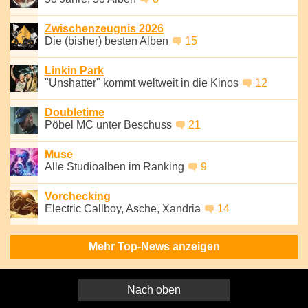
Zwischenzeugnis 2026
Die (bisher) besten Alben
15
Linkin Park
"Unshatter" kommt weltweit in die Kinos
12
Doubletime
Pöbel MC unter Beschuss
21
Muse
Alle Studioalben im Ranking
9
Vorchecking
Electric Callboy, Asche, Xandria
14
Mehr Top-News anzeigen
Nach oben