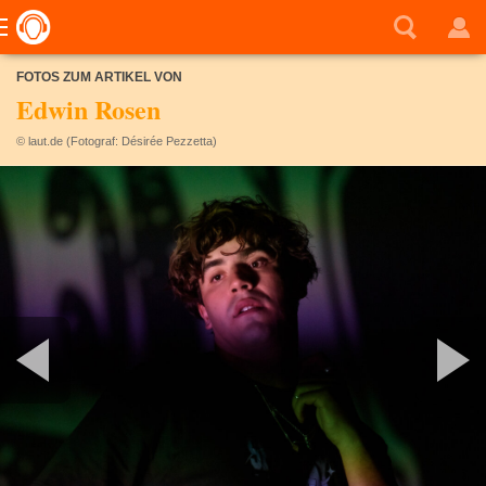
FOTOS ZUM ARTIKEL VON
Edwin Rosen
© laut.de (Fotograf: Désirée Pezzetta)