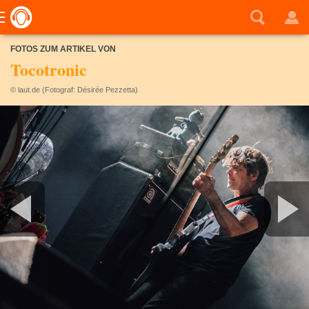
FOTOS ZUM ARTIKEL VON
Tocotronic
© laut.de (Fotograf: Désirée Pezzetta)